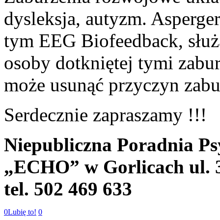
dysleksja, autyzm. Asperge
tym EEG Biofeedback, służ
osoby dotkniętej tymi zabu
może usunąć przyczyn zabu
Serdecznie zapraszamy !!!
Niepubliczna Poradnia Ps
„ECHO” w Gorlicach ul. 
tel. 502 469 633
0
Lubię to!
0