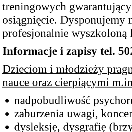
treningowych gwarantujący
osiągnięcie. Dysponujemy 
profesjonalnie wyszkoloną 
Informacje i zapisy tel. 5
Dzieciom i młodzieży prag
nauce oraz cierpiącymi m.in
nadpobudliwość psycho
zaburzenia uwagi, konce
dysleksję, dysgrafię (brz