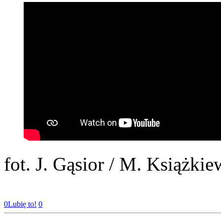
fot. J. Gąsior / M. Książkie
0
Lubię to!
0