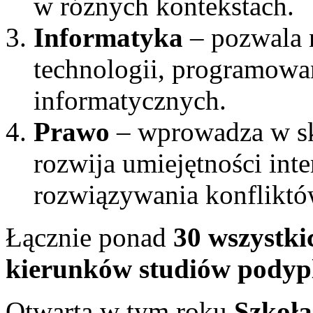
w różnych kontekstach.
Informatyka
– pozwala n
technologii, programowa
informatycznych.
Prawo
– wprowadza w sk
rozwija umiejętności int
rozwiązywania konfliktó
Łącznie ponad
30 wszystki
kierunków studiów pody
Otwarta w tym roku
Szkoła