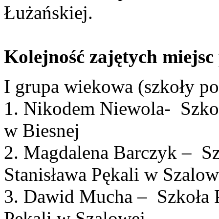
Łużańskiej.
Kolejność zajętych miejsc
I grupa wiekowa (szkoły p
1. Nikodem Niewola- Szkoł
w Biesnej
2. Magdalena Barczyk – Sz
Stanisława Pękali w Szalow
3. Dawid Mucha – Szkoła P
Pękali w Szalowej