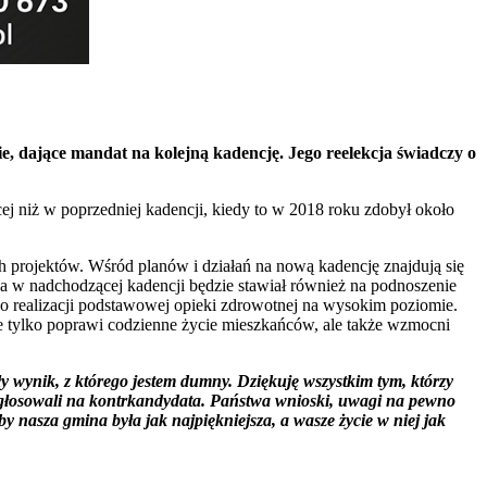
 dające mandat na kolejną kadencję. Jego reelekcja świadczy o
 niż w poprzedniej kadencji, kiedy to w 2018 roku zdobył około
h projektów. Wśród planów i działań na nową kadencję znajdują się
sa w nadchodzącej kadencji będzie stawiał również na podnoszenie
 realizacji podstawowej opieki zdrowotnej na wysokim poziomie.
ie tylko poprawi codzienne życie mieszkańców, ale także wzmocni
wynik, z którego jestem dumny. Dziękuję wszystkim tym, którzy
u i głosowali na kontrkandydata. Państwa wnioski, uwagi na pewno
y nasza gmina była jak najpiękniejsza, a wasze życie w niej jak