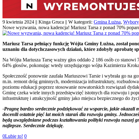
9 kwietnia 2024 || Kinga Gruca || W kategorii:
Gmina Łużna
,
Wybory
Nowe wyzwania, nowa kadencja! Mariusz Tarsa z ponad 70% popa
Mariusz Tarsa pełniący funkcję Wójta Gminy Łużna, został pon
uznaniu dla dotychczasowych działań, które zdobyły aprobatę spo
Na Wójta Mariusza Tarsę ważny głos oddało 2 186 osób co stanowi 7
64% głosów, pokonując wtedy urzędującego wójta Kazimierza Kroka
Społeczność ponownie zaufała Mariuszowi Tarsie i wybrała go na gos
m.in. remont dróg gminnych, modernizacja infrastruktury, rozbudowa
poziomu edukacji poprzez stosowanie nowatorskich rozwiązań dydak
Gminę czeka wiele innych przedsięwzięć istotnych dla rozwoju i pop
infrastrukturę i atrakcyjność gminy jako miejsca bezpiecznego do ży
-Pragnę bardzo serdecznie podziękować za wsparcie, jakie okazali
docenili ostatnie pięć lat moich starań dla rozwoju gminy. Jednocz
będą uwzględniane podczas kształtowania polityki rozwoju naszej gmi
najlepsze. Serdecznie dziękuję
.
0
Lubię to!
0