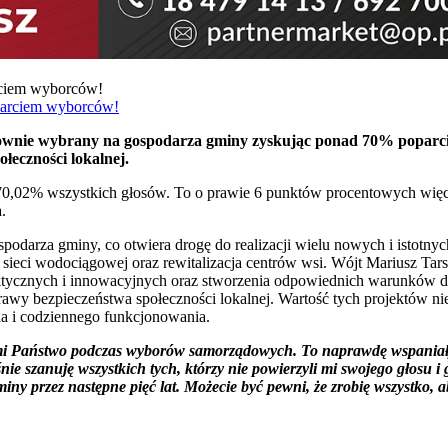
rciem wyborców!
ownie wybrany na gospodarza gminy zyskując ponad 70% poparcie,
łeczności lokalnej.
0,02% wszystkich głosów. To o prawie 6 punktów procentowych więcej
.
podarza gminy, co otwiera drogę do realizacji wielu nowych i istotnyc
 sieci wodociągowej oraz rewitalizacja centrów wsi. Wójt Mariusz Tar
tycznych i innowacyjnych oraz stworzenia odpowiednich warunków do
rawy bezpieczeństwa społeczności lokalnej. Wartość tych projektów n
cia i codziennego funkcjonowania.
 mi Państwo podczas wyborów samorządowych. To naprawdę wspaniały 
eśnie szanuję wszystkich tych, którzy nie powierzyli mi swojego głos
ny przez następne pięć lat. Możecie być pewni, że zrobię wszystko, ab