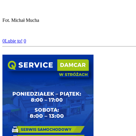
Fot. Michał Mucha
0
Lubię to!
0