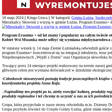
18 maja 2024 || Kinga Gruca || W kategorii:
Gmina Łużna
,
Społeczeń
Mieszkańcy Słowenii z wizytą w gminie Łużna. Program Erasmus+ dl
Program Erasmus + od lat znany i popularny na całym świecie ot
Kobiet Wsi Mszanka może odbyć się wymiana międzynarodowa z m
W miniony wtorek tj. 14 maja Ziemie Łużniańską odwiedzili goście z
program Erasmus+ koncentrował się na integracji młodzieży, teraz je
Niepełnosprawnych „Wyjdź z Domu” oraz Organizacja słoweńska Inst
Trwający przez 24 miesiące projekt realizowany na terenie naszej g
głównym celem jest wymiana doświadczeń w dziedzinie ekologiczne
-Członkowie stowarzyszeń poznają tradycje poszczególnych krajów o
koordynatorka projektu Anna Rafa.
–
Napisaliśmy ten projekt po to, ażeby rozwijać kulturę, produkty 
produkty regionalne i też chcemy to uczynić u nas za ich pośred
Grupa, która przyjechała w nasze strony odwiedziła m.in. Dzienny D
Grupa przybyła również do Urzędu Gminy Łużna, gdzie miała miejsce p