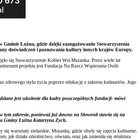
. w Gminie Łużna, gdzie dzięki zaangażowaniu Stowarzyszenia
any doświadczeń i poznawania kultury innych krajów Europy.
jęło się Stowarzyszenie Kobiet Wsi Mszanka. Przez wiele lat
 Partnerami projektu jest Fundacja Na Rzecz Wspierania Osób
z zdrowego stylu życia poprzez edukację z zakresu kulinariów. Jego
ziane jest szkolenie dla kadry poszczególnych fundacji- mówi
w tym zakresie, ponieważ już dawno na Słowenii stawia się na
adna Gminy Łużna Katarzyna Zych.
ę warsztaty zielarskie, Mszankę, gdzie obyły się zajęcia kulinarne.
jak działa szkolnictwo, oświata, oraz jak zmieniła się struktura