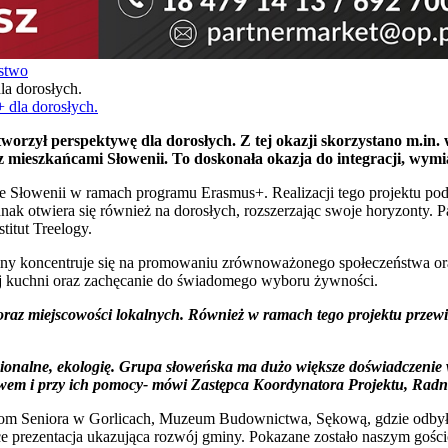
stwo
a dorosłych.
worzył perspektywę dla dorosłych. Z tej okazji skorzystano m.in
ieszkańcami Słowenii. To doskonała okazja do integracji, wymi
e Słowenii w ramach programu Erasmus+. Realizacji tego projektu pod
dnak otwiera się również na dorosłych, rozszerzając swoje horyzonty.
itut Treelogy.
miny koncentruje się na promowaniu zrównoważonego społeczeństwa ora
j kuchni oraz zachęcanie do świadomego wyboru żywności.
raz miejscowości lokalnych. Również w ramach tego projektu przewid
regionalne, ekologię. Grupa słoweńska ma dużo większe doświadczenie 
nictwem i przy ich pomocy- mówi Zastępca Koordynatora Projektu, R
om Seniora w Gorlicach, Muzeum Budownictwa, Sękową, gdzie odbyły si
rezentacja ukazująca rozwój gminy. Pokazane zostało naszym gościom, 