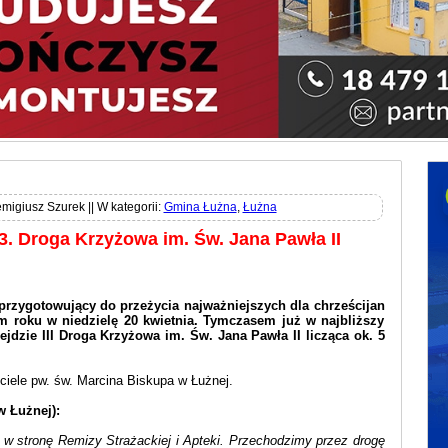
migiusz Szurek || W kategorii:
Gmina Łużna
,
Łużna
3. Droga Krzyżowa im. Św. Jana Pawła II
przygotowujący do przeżycia najważniejszych dla chrześcijan
m roku w niedzielę 20 kwietnia. Tymczasem już w najbliższy
ejdzie III Droga Krzyżowa im. Św. Jana Pawła II licząca ok. 5
ciele pw. św. Marcina Biskupa w Łużnej.
w Łużnej):
w stronę Remizy Strażackiej i Apteki. Przechodzimy przez drogę