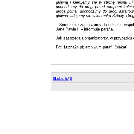
główną i kierujemy się w stronę rejonu ,
dochodzimy do drogi przed rampami kolejo
drogą polną, dochodzimy do drogi asfalto
główną, udajemy się w kierunku Szkoły. Dr
– Serdecznie zapraszamy do udziału i wspól
Jana Pawła II – informuje parafia.
Jak zastrzegają organizatorzy, w przypadku d
Fot. Luzna24.pl; archiwum parafii (plakat)
0
Lubię to!
0