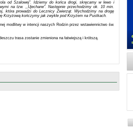
,Pola od Szalowej”. Idziemy do końca drogi, skręcamy w lewo i
wymi na tzw. ,,Ujechane”. Następnie przechodzimy ok. 10 min.
wej, która prowadzi do Lecznicy Zwierząt. Wychodzimy na drogę
ogę Krzyżową kończymy jak zwykle pod Krzyżem na Pustkach.
nej modlitwy w intencji naszych Rodzin przez wstawiennictwo św.
eszczu trasa zostanie zmieniona na łatwiejszą i krótszą.