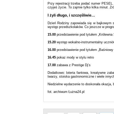
Przy rejestracji trzeba podać numer PESEL.
czyjeś życie. To zajmie tylko kilka minut. Zr
I żyli długo, i szczęśliwie…
Dzień Rodziny zapowiada się w bajkowym st
występ przedszkolaków. Co jeszcze w progr
15.00
przedstawienie pod tytułem „Królewna
15.20
występ wokalno-instrumentalny ucznió
16.00
przedstawienie pod tytułem „Baśniowy
16.45
pokaz mody w stylu retro
17.00
zabawa z Prestige Dj’s
Dodatkowo: loteria fantowa, kreatywne zaba
twarzy, stoiska gastronomiczne i wiele innyc
Niedzielne wydarzenie to doskonała okazja, 
fot. archiwum Łużna24.pl