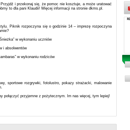
 Przyjdź i przekonaj się, że pomoc nie kosztuje, a może uratować
óbmy to dla pani Klaudii! Więcej informacji na stronie dkms.pl.
ylu. Piknik rozpoczyna się o godzinie 14 – imprezę rozpoczyna
amie?
 Śnieżka” w wykonaniu uczniów
w i absolwentów
 ambaras” w wykonaniu rodziców
wy, sportowe rozgrywki, fotolustro, pokazy strażacki, malowanie
h.
by połączyć przyjemne z pożytecznym. Im nas więcej, tym lepiej!