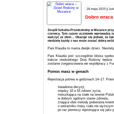
28 maja 2025 || Just
Dobro wraca
Zespół Szkolno-Przedszkolny w Mszance przygo
czerwca. Tym razem uczniowie wprowadzą nas
walczyć ze złem… Okazuje się jednak, że taka
niedzielę każdy z nas może zostać dobrą wró
Pani Klaudia to mama dwójki dzieci. Niestet
Pani Klaudia jest szczególnie bliska spo
trakcie niedzielnego Dnia Rodziny będzie
zostanie zorganizowana we współpracy z F
Pomoc masz w genach
Rejestracja potrwa w godzinach 14–17. Pot
świadoma decyzji,
między 18 a 55 rokiem życia,
mieszkająca na stałe na terenie Polsk
w dobrym ogólnym stanie zdrowia,
znająca obie metody pobierania krwio
o wskaźniku masy ciała nie wyższym 
po raz pierwszy rejestrująca się jako 