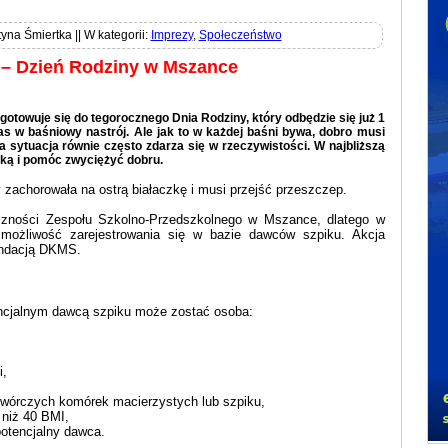
yna Śmiertka || W kategorii:
Imprezy
,
Społeczeństwo
 – Dzień Rodziny w Mszance
towuje się do tegorocznego Dnia Rodziny, który odbędzie się już 1
 w baśniowy nastrój. Ale jak to w każdej baśni bywa, dobro musi
 sytuacja równie często zdarza się w rzeczywistości. W najbliższą
żką i pomóc zwyciężyć dobru.
y zachorowała na ostrą białaczkę i musi przejść przeszczep.
łeczności Zespołu Szkolno-Przedszkolnego w Mszance, dlatego w
 możliwość zarejestrowania się w bazie dawców szpiku. Akcja
undacją DKMS.
encjalnym dawcą szpiku może zostać osoba:
i,
twórczych komórek macierzystych lub szpiku,
niż 40 BMI,
potencjalny dawca.