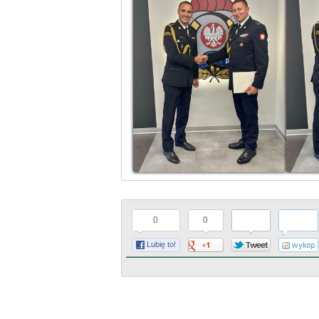
0
0
Lubię to!