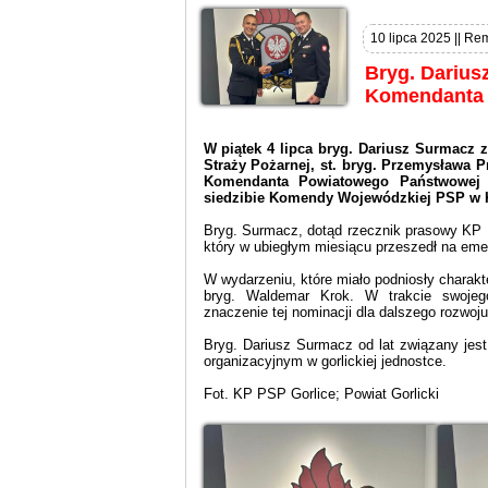
10 lipca 2025 || Rem
Bryg. Darius
Komendanta 
W piątek 4 lipca bryg. Dariusz Surmacz
Straży Pożarnej, st. bryg. Przemysława 
Komendanta Powiatowego Państwowej S
siedzibie Komendy Wojewódzkiej PSP w 
Bryg. Surmacz, dotąd rzecznik prasowy KP 
który w ubiegłym miesiącu przeszedł na eme
W wydarzeniu, które miało podniosły charak
bryg. Waldemar Krok. W trakcie swojego 
znaczenie tej nominacji dla dalszego rozwoju 
Bryg. Dariusz Surmacz od lat związany je
organizacyjnym w gorlickiej jednostce.
Fot. KP PSP Gorlice; Powiat Gorlicki