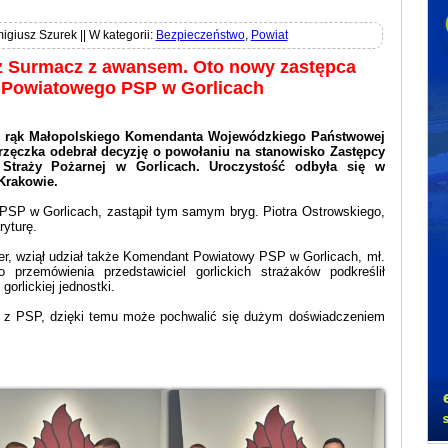
igiusz Szurek || W kategorii:
Bezpieczeństwo
,
Powiat
z Surmacz z awansem. Oto nowy zastępca
Powiatowego PSP w Gorlicach
 z rąk Małopolskiego Komendanta Wojewódzkiego Państwowej
Przęczka odebrał decyzję o powołaniu na stanowisko Zastępcy
traży Pożarnej w Gorlicach. Uroczystość odbyła się w
Krakowie.
PSP w Gorlicach, zastąpił tym samym bryg. Piotra Ostrowskiego,
ryturę.
ter, wziął udział także Komendant Powiatowy PSP w Gorlicach, mł.
przemówienia przedstawiciel gorlickich strażaków podkreślił
gorlickiej jednostki.
st z PSP, dzięki temu może pochwalić się dużym doświadczeniem