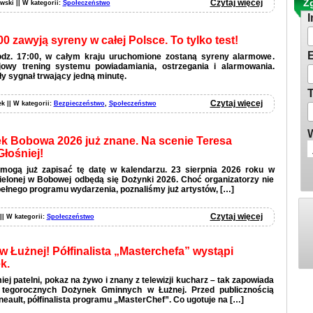
Zg
Czytaj więcej
wski || W kategorii:
Społeczeństwo
I
00 zawyją syreny w całej Polsce. To tylko test!
E
godz. 17:00, w całym kraju uruchomione zostaną syreny alarmowe.
jowy trening systemu powiadamiania, ostrzegania i alarmowania.
y sygnał trwający jedną minutę.
T
Czytaj więcej
ek || W kategorii:
Bezpieczeństwo
,
Społeczeństwo
W
 Bobowa 2026 już znane. Na scenie Teresa
Głośniej!
mogą już zapisać tę datę w kalendarzu. 23 sierpnia 2026 roku w
 Zielonej w Bobowej odbędą się Dożynki 2026. Choć organizatorzy nie
pełnego programu wydarzenia, poznaliśmy już artystów, […]
Czytaj więcej
 || W kategorii:
Społeczeństwo
 Łużnej! Półfinalista „Masterchefa” wystąpi
k.
ej patelni, pokaz na żywo i znany z telewizji kucharz – tak zapowiada
i tegorocznych Dożynek Gminnych w Łużnej. Przed publicznością
eault, półfinalista programu „MasterChef”. Co ugotuje na […]