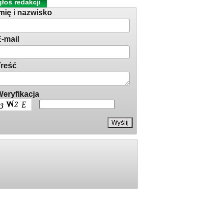
łoś redakcji
mię i nazwisko
-mail
reść
eryfikacja