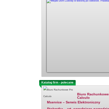
Katalog firm - polecane
Ostatnio dodane
Biuro Rachunkowe
Calculo
Mservice – Serwis Elektroniczny
Stokrotka – art. ogrodniczo-narzędzi