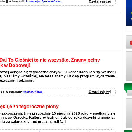
Czytaj więcej
rtka || W kategorii:
Inwestycje
,
Społeczeństwo
Daj To Głośniej to nie wszystko. Znamy pełny
k w Bobowej!
bowej odbędą się tegoroczne dożynki. O koncertach Teresy Werner i
ej pisaliśmy wcześniej, ale teraz znamy już cały program wydarzenia.
uzycznie i rodzinnie.
Czytaj więcej
ek || W kategorii:
Społeczeństwo
ękuje za tegoroczne plony
 zakończenia żniw przypadnie 15 sierpnia 2026 roku – spotkamy się
nnego Ośrodka Kultury w Łużnej. Jak co roku dożynki gminne są
ia za całoroczny trud pracy na roli […]