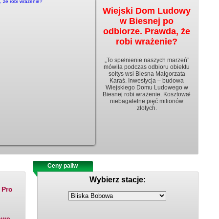
Wiejski Dom Ludowy
w Biesnej po
odbiorze. Prawda, że
robi wrażenie?
„To spełnienie naszych marzeń”
mówiła podczas odbioru obiektu
sołtys wsi Biesna Małgorzata
Karaś. Inwestycja – budowa
Wiejskiego Domu Ludowego w
Biesnej robi wrażenie. Kosztował
niebagatelne pięć milionów
złotych.
Ceny paliw
Rozklady jazdy
Wybierz stacje:
 Pro
owe