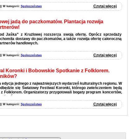
Czytaj więcej
 || W kategorii:
Społeczeństwo
owej jadą do paczkomatów. Plantacja rozwija
artnerów!
od Jaśka” z Krużlowej rozszerza swoją ofertę. Oprócz sprzedaży
homiła dostawy do paczkomatów, a także rozwija ofertę całoroczną
artnerów handlowych.
Czytaj więcej
 || W kategorii:
Społeczeństwo
al Koronki i Bobowskie Spotkanie z Folklorem.
tników?
 edycja jednego z najważniejszych wydarzeń kulturalnych regionu. W
odbędzie się Światowy Festiwal Koronki, którego zwieńczeniem będą
z Folklorem. Organizatorzy przygotowali bogaty program koncertów,
 pokazów.
Czytaj więcej
 || W kategorii:
Społeczeństwo
Czytaj więcej