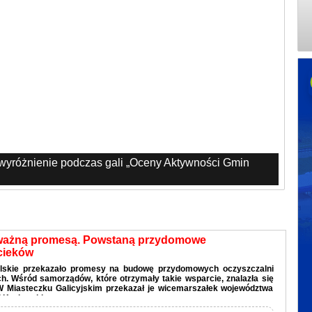
 wyróżnienie podczas gali „Oceny Aktywności Gmin
ważną promesą. Powstaną przydomowe
cieków
lskie przekazało promesy na budowę przydomowych oczyszczalni
. Wśród samorządów, które otrzymały takie wsparcie, znalazła się
W Miasteczku Galicyjskim przekazał je wicemarszałek województwa
 Kozłowski.