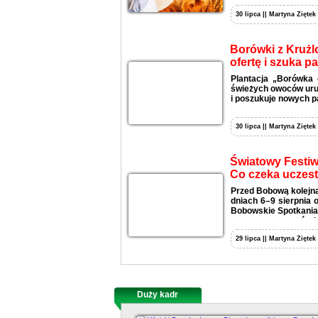
30 lipca || Martyna Ziętek
Borówki z Krużl
ofertę i szuka p
Plantacja „Borówka 
świeżych owoców uruc
i poszukuje nowych p
30 lipca || Martyna Ziętek
Światowy Festiw
Co czeka uczes
Przed Bobową kolejna
dniach 6–9 sierpnia 
Bobowskie Spotkania 
wystaw, warsztatów i
29 lipca || Martyna Ziętek
Duży kadr