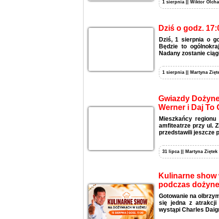
1 sierpnia || Wiktor Olcha
Dziś o godz. 17:
Dziś, 1 sierpnia o 
Będzie to ogólnokra
Nadany zostanie ciągł
1 sierpnia || Martyna Zięt
Gwiazdy Dożynek
Werner i Daj To 
Mieszkańcy regionu 
amfiteatrze przy ul.
przedstawili jeszcze 
31 lipca || Martyna Ziętek
Kulinarne show w
podczas dożyne
Gotowanie na olbrzymi
się jedna z atrakcj
wystąpi Charles Daign