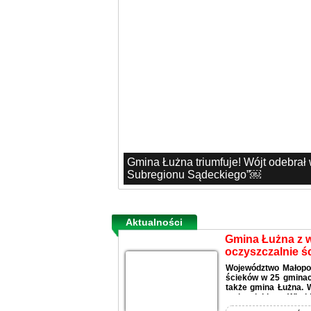
Gmina Łużna triumfuje! Wójt odebrał
Subregionu Sądeckiego”￼
Aktualności
Gmina Łużna z 
oczyszczalnie ś
Województwo Małopo
ścieków w 25 gminach
także gmina Łużna. 
małopolskiego, Witold