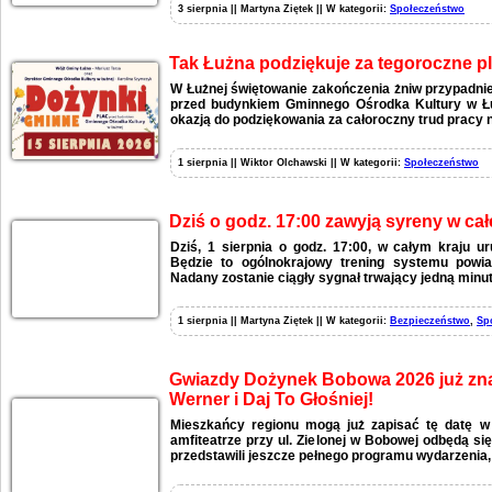
3 sierpnia || Martyna Ziętek || W kategorii:
Społeczeństwo
Tak Łużna podziękuje za tegoroczne p
W Łużnej świętowanie zakończenia żniw przypadnie
przed budynkiem Gminnego Ośrodka Kultury w Łu
okazją do podziękowania za całoroczny trud pracy n
1 sierpnia || Wiktor Olchawski || W kategorii:
Społeczeństwo
Dziś o godz. 17:00 zawyją syreny w całe
Dziś, 1 sierpnia o godz. 17:00, w całym kraju 
Będzie to ogólnokrajowy trening systemu powia
Nadany zostanie ciągły sygnał trwający jedną minut
1 sierpnia || Martyna Ziętek || W kategorii:
Bezpieczeństwo
,
Sp
Gwiazdy Dożynek Bobowa 2026 już zna
Werner i Daj To Głośniej!
Mieszkańcy regionu mogą już zapisać tę datę w
amfiteatrze przy ul. Zielonej w Bobowej odbędą si
przedstawili jeszcze pełnego programu wydarzenia,