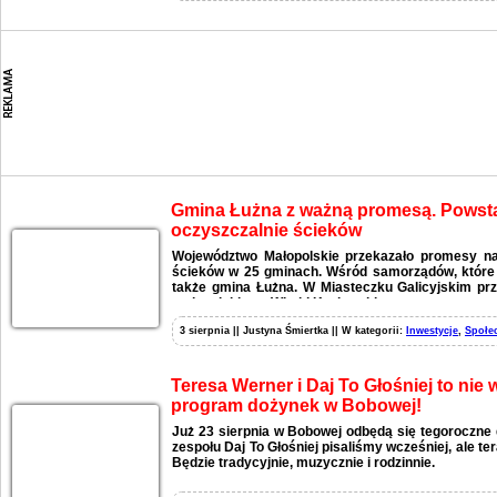
Gmina Łużna z ważną promesą. Pows
oczyszczalnie ścieków
Województwo Małopolskie przekazało promesy n
ścieków w 25 gminach. Wśród samorządów, które o
także gmina Łużna. W Miasteczku Galicyjskim pr
małopolskiego, Witold Kozłowski.
3 sierpnia || Justyna Śmiertka || W kategorii:
Inwestycje
,
Społe
Teresa Werner i Daj To Głośniej to nie
program dożynek w Bobowej!
Już 23 sierpnia w Bobowej odbędą się tegoroczne 
zespołu Daj To Głośniej pisaliśmy wcześniej, ale t
Będzie tradycyjnie, muzycznie i rodzinnie.