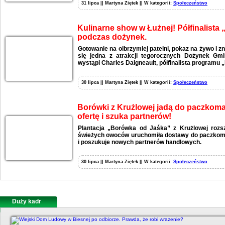
31 lipca || Martyna Ziętek || W kategorii:
Społeczeństwo
Kulinarne show w Łużnej! Półfinalista
podczas dożynek.
Gotowanie na olbrzymiej patelni, pokaz na żywo i zn
się jedna z atrakcji tegorocznych Dożynek Gmi
wystąpi Charles Daigneault, półfinalista programu 
30 lipca || Martyna Ziętek || W kategorii:
Społeczeństwo
Borówki z Krużlowej jadą do paczkomat
ofertę i szuka partnerów!
Plantacja „Borówka od Jaśka” z Krużlowej rozs
świeżych owoców uruchomiła dostawy do paczkomat
i poszukuje nowych partnerów handlowych.
30 lipca || Martyna Ziętek || W kategorii:
Społeczeństwo
Duży kadr