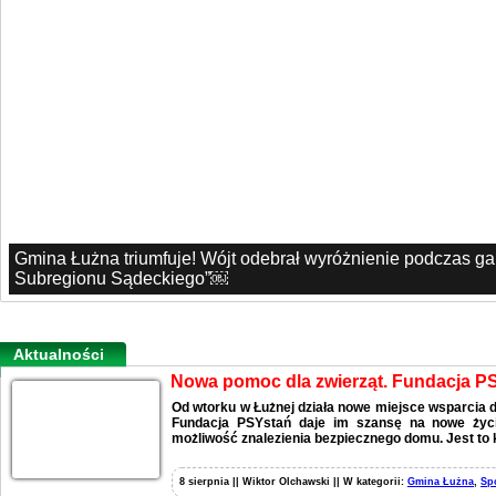
Gmina Łużna triumfuje! Wójt odebrał wyróżnienie podczas g
Subregionu Sądeckiego”￼
Aktualności
Nowa pomoc dla zwierząt. Fundacja P
Od wtorku w Łużnej działa nowe miejsce wsparcia d
Fundacja PSYstań daje im szansę na nowe życie
możliwość znalezienia bezpiecznego domu. Jest to 
8 sierpnia || Wiktor Olchawski || W kategorii:
Gmina Łużna
,
Sp