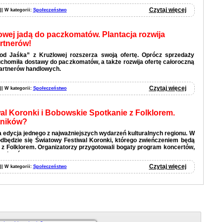
Czytaj więcej
 || W kategorii:
Społeczeństwo
owej jadą do paczkomatów. Plantacja rozwija
artnerów!
od Jaśka” z Krużlowej rozszerza swoją ofertę. Oprócz sprzedaży
homiła dostawy do paczkomatów, a także rozwija ofertę całoroczną
artnerów handlowych.
Czytaj więcej
 || W kategorii:
Społeczeństwo
al Koronki i Bobowskie Spotkanie z Folklorem.
tników?
 edycja jednego z najważniejszych wydarzeń kulturalnych regionu. W
odbędzie się Światowy Festiwal Koronki, którego zwieńczeniem będą
z Folklorem. Organizatorzy przygotowali bogaty program koncertów,
 pokazów.
Czytaj więcej
 || W kategorii:
Społeczeństwo
Czytaj więcej