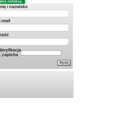
łoś redakcji
mię i nazwisko
-mail
reść
eryfikacja