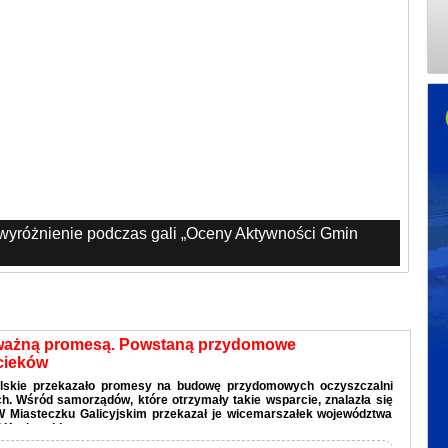
 wyróżnienie podczas gali „Oceny Aktywności Gmin
ważną promesą. Powstaną przydomowe
cieków
lskie przekazało promesy na budowę przydomowych oczyszczalni
. Wśród samorządów, które otrzymały takie wsparcie, znalazła się
W Miasteczku Galicyjskim przekazał je wicemarszałek województwa
 Kozłowski.