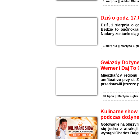
1 sierpnia || Wiktor Olcha
Dziś o godz. 17:
Dziś, 1 sierpnia o 
Będzie to ogólnokra
Nadany zostanie ciągł
1 sierpnia || Martyna Zięt
Gwiazdy Dożynek
Werner i Daj To 
Mieszkańcy regionu 
amfiteatrze przy ul.
przedstawili jeszcze 
31 lipca || Martyna Ziętek
Kulinarne show w
podczas dożyne
Gotowanie na olbrzymi
się jedna z atrakcj
wystąpi Charles Daign