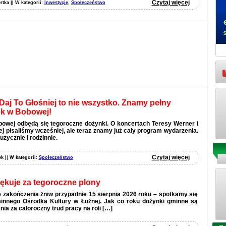
Czytaj więcej
rtka || W kategorii:
Inwestycje
,
Społeczeństwo
Daj To Głośniej to nie wszystko. Znamy pełny
k w Bobowej!
bowej odbędą się tegoroczne dożynki. O koncertach Teresy Werner i
ej pisaliśmy wcześniej, ale teraz znamy już cały program wydarzenia.
uzycznie i rodzinnie.
Czytaj więcej
ek || W kategorii:
Społeczeństwo
ękuje za tegoroczne plony
 zakończenia żniw przypadnie 15 sierpnia 2026 roku – spotkamy się
nnego Ośrodka Kultury w Łużnej. Jak co roku dożynki gminne są
ia za całoroczny trud pracy na roli […]