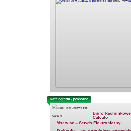
Katalog firm - polecane
Ostatnio dodane
Biuro Rachunkowe
Calculo
Mservice – Serwis Elektroniczny
Stokrotka – art. ogrodniczo-narzędzi