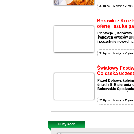
30 lipca || Martyna Ziętek
Borówki z Krużl
ofertę i szuka p
Plantacja „Borówka 
świeżych owoców uruc
i poszukuje nowych p
30 lipca || Martyna Ziętek
Światowy Festiw
Co czeka uczes
Przed Bobową kolejna
dniach 6–9 sierpnia 
Bobowskie Spotkania 
wystaw, warsztatów i
29 lipca || Martyna Ziętek
Duży kadr