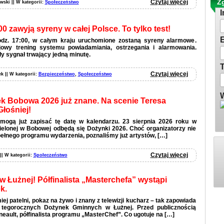
Zg
Czytaj więcej
wski || W kategorii:
Społeczeństwo
I
00 zawyją syreny w całej Polsce. To tylko test!
E
godz. 17:00, w całym kraju uruchomione zostaną syreny alarmowe.
jowy trening systemu powiadamiania, ostrzegania i alarmowania.
y sygnał trwający jedną minutę.
T
Czytaj więcej
ek || W kategorii:
Bezpieczeństwo
,
Społeczeństwo
W
 Bobowa 2026 już znane. Na scenie Teresa
Głośniej!
mogą już zapisać tę datę w kalendarzu. 23 sierpnia 2026 roku w
 Zielonej w Bobowej odbędą się Dożynki 2026. Choć organizatorzy nie
pełnego programu wydarzenia, poznaliśmy już artystów, […]
Czytaj więcej
 || W kategorii:
Społeczeństwo
 Łużnej! Półfinalista „Masterchefa” wystąpi
k.
ej patelni, pokaz na żywo i znany z telewizji kucharz – tak zapowiada
i tegorocznych Dożynek Gminnych w Łużnej. Przed publicznością
eault, półfinalista programu „MasterChef”. Co ugotuje na […]