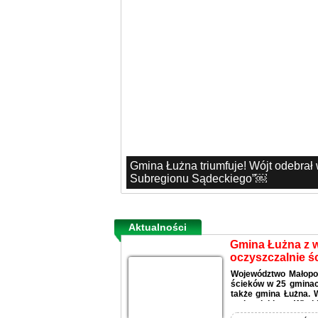
Gmina Łużna triumfuje! Wójt odebrał
Subregionu Sądeckiego”￼
Aktualności
Gmina Łużna z 
oczyszczalnie ś
Województwo Małopo
ścieków w 25 gminach
także gmina Łużna. 
małopolskiego, Witold