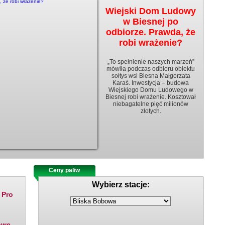
Wiejski Dom Ludowy
w Biesnej po
odbiorze. Prawda, że
robi wrażenie?
„To spełnienie naszych marzeń”
mówiła podczas odbioru obiektu
sołtys wsi Biesna Małgorzata
Karaś. Inwestycja – budowa
Wiejskiego Domu Ludowego w
Biesnej robi wrażenie. Kosztował
niebagatelne pięć milionów
złotych.
Ceny paliw
Rozklady jazdy
Wybierz stacje:
 Pro
owe