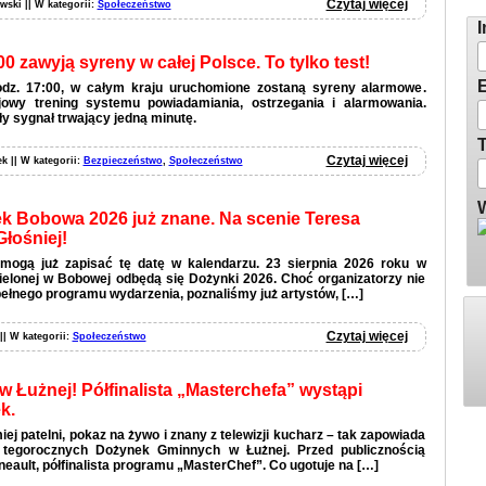
Zg
Czytaj więcej
wski || W kategorii:
Społeczeństwo
I
00 zawyją syreny w całej Polsce. To tylko test!
E
godz. 17:00, w całym kraju uruchomione zostaną syreny alarmowe.
jowy trening systemu powiadamiania, ostrzegania i alarmowania.
y sygnał trwający jedną minutę.
T
Czytaj więcej
ek || W kategorii:
Bezpieczeństwo
,
Społeczeństwo
W
 Bobowa 2026 już znane. Na scenie Teresa
Głośniej!
mogą już zapisać tę datę w kalendarzu. 23 sierpnia 2026 roku w
 Zielonej w Bobowej odbędą się Dożynki 2026. Choć organizatorzy nie
pełnego programu wydarzenia, poznaliśmy już artystów, […]
Czytaj więcej
 || W kategorii:
Społeczeństwo
 Łużnej! Półfinalista „Masterchefa” wystąpi
k.
ej patelni, pokaz na żywo i znany z telewizji kucharz – tak zapowiada
i tegorocznych Dożynek Gminnych w Łużnej. Przed publicznością
eault, półfinalista programu „MasterChef”. Co ugotuje na […]