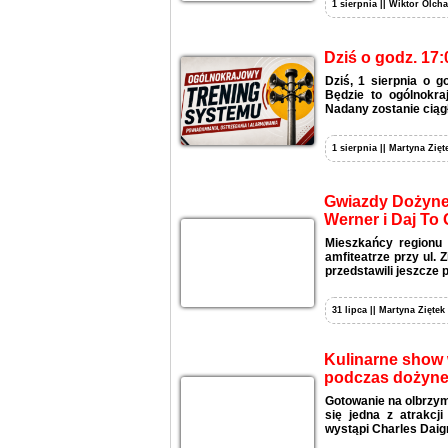
1 sierpnia || Wiktor Olcha
Dziś o godz. 17:
Dziś, 1 sierpnia o 
Będzie to ogólnokra
Nadany zostanie ciągł
1 sierpnia || Martyna Zięt
Gwiazdy Dożynek
Werner i Daj To 
Mieszkańcy regionu 
amfiteatrze przy ul.
przedstawili jeszcze 
31 lipca || Martyna Ziętek
Kulinarne show w
podczas dożyne
Gotowanie na olbrzymi
się jedna z atrakcj
wystąpi Charles Daign