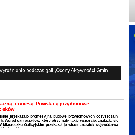
 wyróżnienie podczas gali „Oceny Aktywności Gmin
ważną promesą. Powstaną przydomowe
cieków
lskie przekazało promesy na budowę przydomowych oczyszczalni
. Wśród samorządów, które otrzymały takie wsparcie, znalazła się
W Miasteczku Galicyjskim przekazał je wicemarszałek województwa
 Kozłowski.