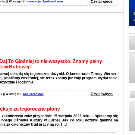
Czytaj więcej
rtka || W kategorii:
Inwestycje
,
Społeczeństwo
Daj To Głośniej to nie wszystko. Znamy pełny
k w Bobowej!
bowej odbędą się tegoroczne dożynki. O koncertach Teresy Werner i
ej pisaliśmy wcześniej, ale teraz znamy już cały program wydarzenia.
uzycznie i rodzinnie.
Czytaj więcej
ek || W kategorii:
Społeczeństwo
ękuje za tegoroczne plony
 zakończenia żniw przypadnie 15 sierpnia 2026 roku – spotkamy się
nnego Ośrodka Kultury w Łużnej. Jak co roku dożynki gminne są
ia za całoroczny trud pracy na roli […]