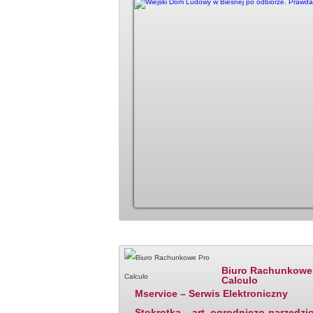
Katalog firm - polecane
Ostatnio dodane
Biuro Rachunkowe
Calculo
Mservice – Serwis Elektroniczny
Stokrotka – art. ogrodniczo-narzędzi