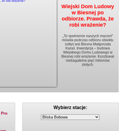
Wiejski Dom Ludowy
w Biesnej po
odbiorze. Prawda, że
robi wrażenie?
„To spełnienie naszych marzeń”
mówiła podczas odbioru obiektu
sołtys wsi Biesna Małgorzata
Karaś. Inwestycja – budowa
Wiejskiego Domu Ludowego w
Biesnej robi wrażenie. Kosztował
niebagatelne pięć milionów
złotych.
Ceny paliw
Rozklady jazdy
Wybierz stacje:
 Pro
owe