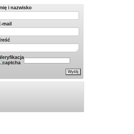
łoś redakcji
mię i nazwisko
-mail
reść
eryfikacja