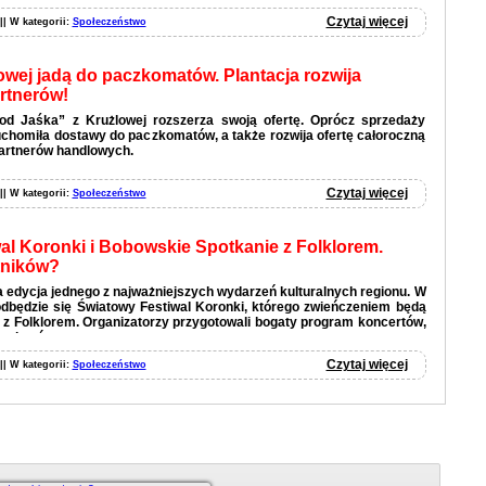
Czytaj więcej
 || W kategorii:
Społeczeństwo
owej jadą do paczkomatów. Plantacja rozwija
artnerów!
od Jaśka” z Krużlowej rozszerza swoją ofertę. Oprócz sprzedaży
homiła dostawy do paczkomatów, a także rozwija ofertę całoroczną
artnerów handlowych.
Czytaj więcej
 || W kategorii:
Społeczeństwo
al Koronki i Bobowskie Spotkanie z Folklorem.
tników?
 edycja jednego z najważniejszych wydarzeń kulturalnych regionu. W
odbędzie się Światowy Festiwal Koronki, którego zwieńczeniem będą
z Folklorem. Organizatorzy przygotowali bogaty program koncertów,
 pokazów.
Czytaj więcej
 || W kategorii:
Społeczeństwo
Czytaj więcej