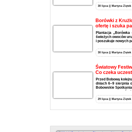
30 lipca || Martyna Ziętek
Borówki z Krużl
ofertę i szuka p
Plantacja „Borówka 
świeżych owoców uruc
i poszukuje nowych p
30 lipca || Martyna Ziętek
Światowy Festiw
Co czeka uczes
Przed Bobową kolejna
dniach 6–9 sierpnia 
Bobowskie Spotkania 
wystaw, warsztatów i
29 lipca || Martyna Ziętek
Duży kadr