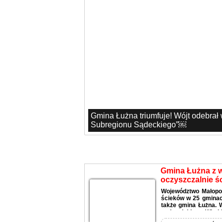
Gmina Łużna triumfuje! Wójt odebrał
Subregionu Sądeckiego”￼
Aktualności
Gmina Łużna z 
oczyszczalnie ś
Województwo Małopo
ścieków w 25 gminach
także gmina Łużna. 
małopolskiego, Witold