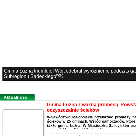
Gmina Łużna triumfuje! Wójt odebrał wyróżnienie podczas g
Subregionu Sądeckiego”￼
Aktualności
Gmina Łużna z ważną promesą. Pows
oczyszczalnie ścieków
Województwo Małopolskie przekazało promesy n
ścieków w 25 gminach. Wśród samorządów, które o
także gmina Łużna. W Miasteczku Galicyjskim pr
małopolskiego, Witold Kozłowski.