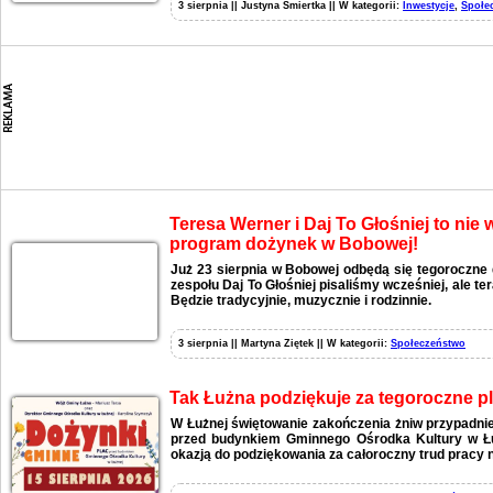
3 sierpnia || Justyna Śmiertka || W kategorii:
Inwestycje
,
Społe
Teresa Werner i Daj To Głośniej to nie
program dożynek w Bobowej!
Już 23 sierpnia w Bobowej odbędą się tegoroczne 
zespołu Daj To Głośniej pisaliśmy wcześniej, ale t
Będzie tradycyjnie, muzycznie i rodzinnie.
3 sierpnia || Martyna Ziętek || W kategorii:
Społeczeństwo
Tak Łużna podziękuje za tegoroczne p
W Łużnej świętowanie zakończenia żniw przypadnie
przed budynkiem Gminnego Ośrodka Kultury w Łu
okazją do podziękowania za całoroczny trud pracy n