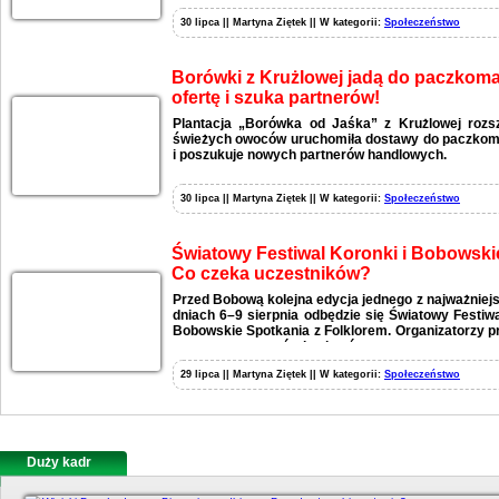
30 lipca || Martyna Ziętek || W kategorii:
Społeczeństwo
Borówki z Krużlowej jadą do paczkomat
ofertę i szuka partnerów!
Plantacja „Borówka od Jaśka” z Krużlowej rozs
świeżych owoców uruchomiła dostawy do paczkomat
i poszukuje nowych partnerów handlowych.
30 lipca || Martyna Ziętek || W kategorii:
Społeczeństwo
Światowy Festiwal Koronki i Bobowski
Co czeka uczestników?
Przed Bobową kolejna edycja jednego z najważniej
dniach 6–9 sierpnia odbędzie się Światowy Festiw
Bobowskie Spotkania z Folklorem. Organizatorzy p
wystaw, warsztatów i pokazów.
29 lipca || Martyna Ziętek || W kategorii:
Społeczeństwo
Duży kadr