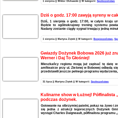
1 sierpnia || Wiktor Olchawski || W kategorii:
Społeczeństwo
Dziś o godz. 17:00 zawyją syreny w całe
Dziś, 1 sierpnia o godz. 17:00, w całym kraju 
Będzie to ogólnokrajowy trening systemu powia
Nadany zostanie ciągły sygnał trwający jedną minut
1 sierpnia || Martyna Ziętek || W kategorii:
Bezpieczeństwo
,
Sp
Gwiazdy Dożynek Bobowa 2026 już zna
Werner i Daj To Głośniej!
Mieszkańcy regionu mogą już zapisać tę datę w
amfiteatrze przy ul. Zielonej w Bobowej odbędą si
przedstawili jeszcze pełnego programu wydarzenia,
31 lipca || Martyna Ziętek || W kategorii:
Społeczeństwo
Kulinarne show w Łużnej! Półfinalista
podczas dożynek.
Gotowanie na olbrzymiej patelni, pokaz na żywo i zn
się jedna z atrakcji tegorocznych Dożynek Gmi
wystąpi Charles Daigneault, półfinalista programu 