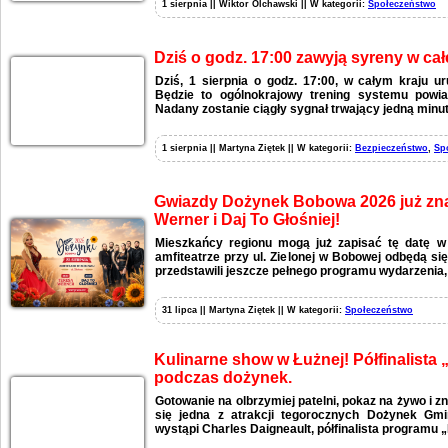
1 sierpnia || Wiktor Olchawski || W kategorii:
Społeczeństwo
Dziś o godz. 17:00 zawyją syreny w całe
Dziś, 1 sierpnia o godz. 17:00, w całym kraju 
Będzie to ogólnokrajowy trening systemu powia
Nadany zostanie ciągły sygnał trwający jedną minut
1 sierpnia || Martyna Ziętek || W kategorii:
Bezpieczeństwo
,
Sp
Gwiazdy Dożynek Bobowa 2026 już zna
Werner i Daj To Głośniej!
Mieszkańcy regionu mogą już zapisać tę datę w
amfiteatrze przy ul. Zielonej w Bobowej odbędą si
przedstawili jeszcze pełnego programu wydarzenia,
31 lipca || Martyna Ziętek || W kategorii:
Społeczeństwo
Kulinarne show w Łużnej! Półfinalista
podczas dożynek.
Gotowanie na olbrzymiej patelni, pokaz na żywo i zn
się jedna z atrakcji tegorocznych Dożynek Gmi
wystąpi Charles Daigneault, półfinalista programu 