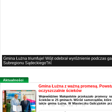
Gmina Łużna triumfuje! Wójt odebrał wyróżnienie podczas g
Subregionu Sądeckiego”￼
Aktualności
Gmina Łużna z ważną promesą. Pows
oczyszczalnie ścieków
Województwo Małopolskie przekazało promesy n
ścieków w 25 gminach. Wśród samorządów, które o
także gmina Łużna. W Miasteczku Galicyjskim pr
małopolskiego, Witold Kozłowski.