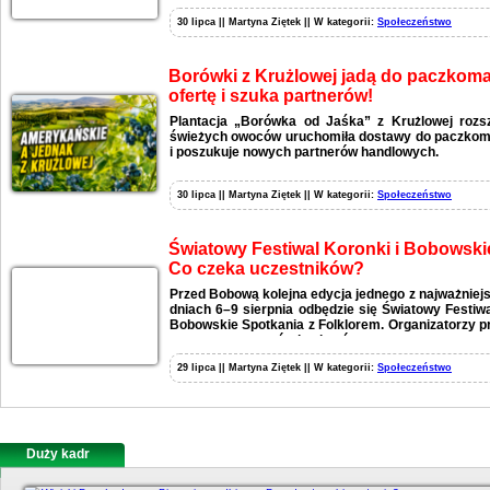
30 lipca || Martyna Ziętek || W kategorii:
Społeczeństwo
Borówki z Krużlowej jadą do paczkomat
ofertę i szuka partnerów!
Plantacja „Borówka od Jaśka” z Krużlowej rozs
świeżych owoców uruchomiła dostawy do paczkomat
i poszukuje nowych partnerów handlowych.
30 lipca || Martyna Ziętek || W kategorii:
Społeczeństwo
Światowy Festiwal Koronki i Bobowski
Co czeka uczestników?
Przed Bobową kolejna edycja jednego z najważniej
dniach 6–9 sierpnia odbędzie się Światowy Festiw
Bobowskie Spotkania z Folklorem. Organizatorzy p
wystaw, warsztatów i pokazów.
29 lipca || Martyna Ziętek || W kategorii:
Społeczeństwo
Duży kadr