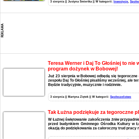
3 sierpnia || Justyna Śmiertka || W kategorii:
Inwestycje
,
Społe
Teresa Werner i Daj To Głośniej to nie
program dożynek w Bobowej!
Już 23 sierpnia w Bobowej odbędą się tegoroczne 
zespołu Daj To Głośniej pisaliśmy wcześniej, ale t
Będzie tradycyjnie, muzycznie i rodzinnie.
3 sierpnia || Martyna Ziętek || W kategorii:
Społeczeństwo
Tak Łużna podziękuje za tegoroczne p
W Łużnej świętowanie zakończenia żniw przypadnie
przed budynkiem Gminnego Ośrodka Kultury w Łu
okazją do podziękowania za całoroczny trud pracy n