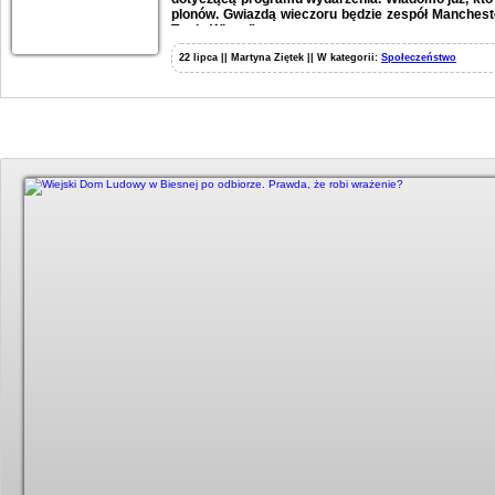
plonów. Gwiazdą wieczoru będzie zespół Mancheste
Twoje Włosy”.
22 lipca || Martyna Ziętek || W kategorii:
Społeczeństwo
Duży kadr