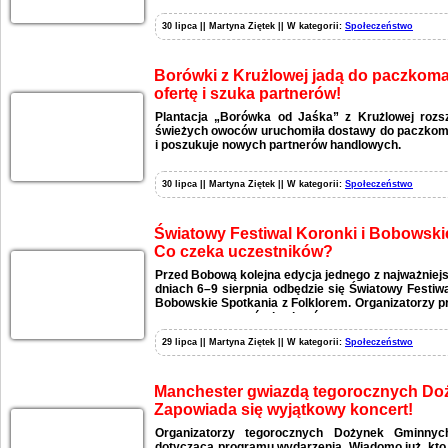
30 lipca || Martyna Ziętek || W kategorii:
Społeczeństwo
Borówki z Krużlowej jadą do paczkomat
ofertę i szuka partnerów!
Plantacja „Borówka od Jaśka” z Krużlowej rozs
świeżych owoców uruchomiła dostawy do paczkomat
i poszukuje nowych partnerów handlowych.
30 lipca || Martyna Ziętek || W kategorii:
Społeczeństwo
Światowy Festiwal Koronki i Bobowski
Co czeka uczestników?
Przed Bobową kolejna edycja jednego z najważniej
dniach 6–9 sierpnia odbędzie się Światowy Festiw
Bobowskie Spotkania z Folklorem. Organizatorzy p
wystaw, warsztatów i pokazów.
29 lipca || Martyna Ziętek || W kategorii:
Społeczeństwo
Manchester gwiazdą tegorocznych Do
Zapowiada się wyjątkowy koncert!
Organizatorzy tegorocznych Dożynek Gminnych 
dotyczącą programu wydarzenia. Wiadomo już, kto