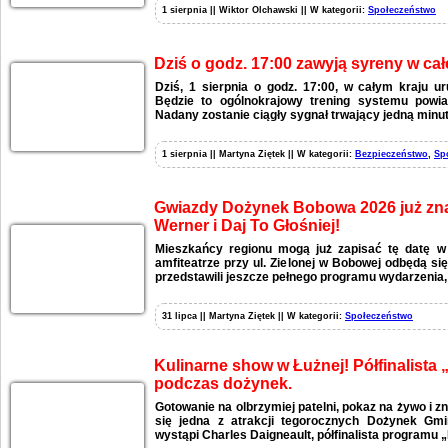
1 sierpnia || Wiktor Olchawski || W kategorii:
Społeczeństwo
Dziś o godz. 17:00 zawyją syreny w całe
Dziś, 1 sierpnia o godz. 17:00, w całym kraju 
Będzie to ogólnokrajowy trening systemu powia
Nadany zostanie ciągły sygnał trwający jedną minut
1 sierpnia || Martyna Ziętek || W kategorii:
Bezpieczeństwo
,
Sp
Gwiazdy Dożynek Bobowa 2026 już zna
Werner i Daj To Głośniej!
Mieszkańcy regionu mogą już zapisać tę datę w
amfiteatrze przy ul. Zielonej w Bobowej odbędą si
przedstawili jeszcze pełnego programu wydarzenia,
31 lipca || Martyna Ziętek || W kategorii:
Społeczeństwo
Kulinarne show w Łużnej! Półfinalista
podczas dożynek.
Gotowanie na olbrzymiej patelni, pokaz na żywo i zn
się jedna z atrakcji tegorocznych Dożynek Gmi
wystąpi Charles Daigneault, półfinalista programu 