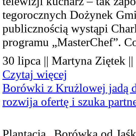
telewizji kucharz – tak zapo
tegorocznych Dożynek Gmi
publicznością wystąpi Charl
programu „MasterChef”. Co
30 lipca || Martyna Ziętek |
Czytaj więcej
Borówki z Krużlowej jadą 
rozwija ofertę i szuka part
Plantacja „Borówka od Jaśk