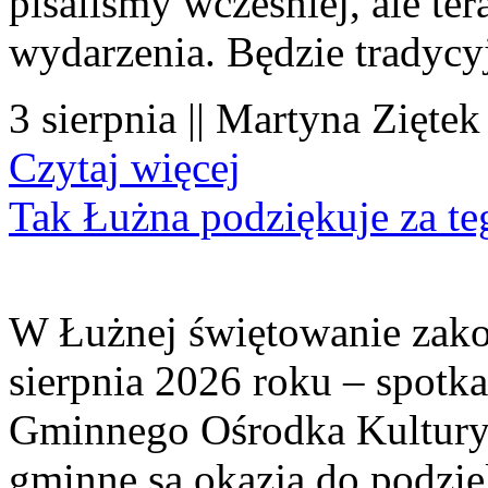
pisaliśmy wcześniej, ale te
wydarzenia. Będzie tradycyj
3 sierpnia || Martyna Ziętek
Czytaj więcej
Tak Łużna podziękuje za te
W Łużnej świętowanie zako
sierpnia 2026 roku – spotk
Gminnego Ośrodka Kultury 
gminne są okazją do podzię