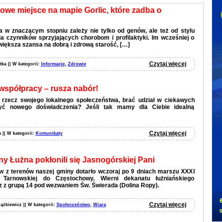
owe miejsce na mapie Gorlic, które zadba o
 w znaczącym stopniu zależy nie tylko od genów, ale też od stylu
ia czynników sprzyjających chorobom i profilaktyki. Im wcześniej o
większa szansa na dobrą i zdrową starość, […]
Czytaj więcej
tka || W kategorii:
Informacje
,
Zdrowie
spółpracy – rusza nabór!
a rzecz swojego lokalnego społeczeństwa, brać udział w ciekawych
yć nowego doświadczenia? Jeśli tak mamy dla Ciebie idealną
Czytaj więcej
 || W kategorii:
Komunikaty
y Łużna pokłonili się Jasnogórskiej Pani
w z terenów naszej gminy dotarło wczoraj po 9 dniach marszu XXXI
i Tarnowskiej do Częstochowy. Wierni dekanatu łużniańskiego
z z grupą 14 pod wezwaniem Św. Świerada (Dolina Ropy).
Czytaj więcej
iążkiewicz || W kategorii:
Społeczeństwo
,
Wiara