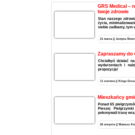
GRS Medical – n
twoje zdrowie
Stan naszego zdrowia
życia, minimalizowan
siebie zadbamy, tym 
21 marca || Justyna Śmier
Zapraszamy do w
Chciałbyś działać n
wydarzeniach i nab
propozycję!
11 czerwca || Kinga Gruca
Mieszkańcy gmin
Ponad 65 pielgrzymó
Pieszej Pielgrzymk
pokonywali trasę wra
26 sierpnia || Mateusz Ks