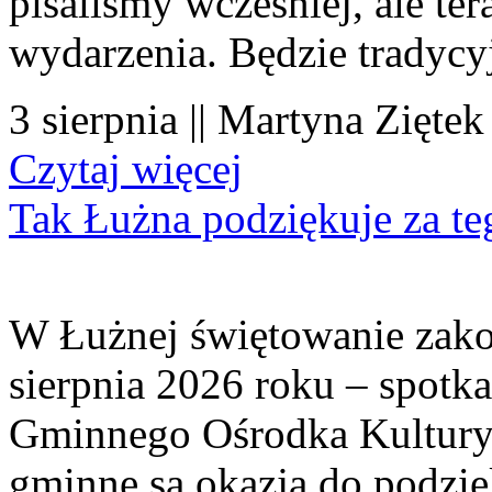
pisaliśmy wcześniej, ale te
wydarzenia. Będzie tradycyj
3 sierpnia || Martyna Ziętek
Czytaj więcej
Tak Łużna podziękuje za te
W Łużnej świętowanie zako
sierpnia 2026 roku – spotk
Gminnego Ośrodka Kultury 
gminne są okazją do podzię