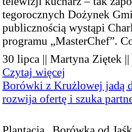
telewizji kucharz – tak zapo
tegorocznych Dożynek Gmi
publicznością wystąpi Charl
programu „MasterChef”. Co
30 lipca || Martyna Ziętek |
Czytaj więcej
Borówki z Krużlowej jadą 
rozwija ofertę i szuka part
Plantacja „Borówka od Jaśk