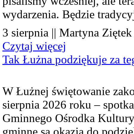
pisaliśmy wcześniej, ale te
wydarzenia. Będzie tradycyj
3 sierpnia || Martyna Ziętek
Czytaj więcej
Tak Łużna podziękuje za te
W Łużnej świętowanie zako
sierpnia 2026 roku – spotk
Gminnego Ośrodka Kultury 
gminne są okazją do podzię