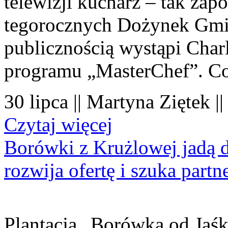
telewizji kucharz – tak zapo
tegorocznych Dożynek Gmi
publicznością wystąpi Charl
programu „MasterChef”. Co
30 lipca || Martyna Ziętek |
Czytaj więcej
Borówki z Krużlowej jadą 
rozwija ofertę i szuka part
Plantacja „Borówka od Jaśk