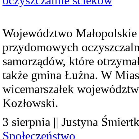
oczyszczalnie ścieków
Województwo Małopolskie 
przydomowych oczyszczaln
samorządów, które otrzymały
także gmina Łużna. W Miast
wicemarszałek województwa
Kozłowski.
3 sierpnia || Justyna Śmiert
Społeczeństwo