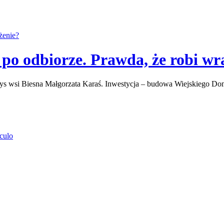
o odbiorze. Prawda, że robi wr
łtys wsi Biesna Małgorzata Karaś. Inwestycja – budowa Wiejskiego D
culo