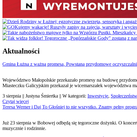
Aktualności
Gmina Łużna z ważną promesą. Powstaną przydomowe oczyszczalni
Województwo Małopolskie przekazało promesy na budowę przydomowy
Miasteczku Galicyjskim przekazał je wicemarszałek województwa ma
3 sierpnia || Justyna Śmiertka || W kategorii:
Inwestycje
,
Społeczeńst
Czytaj więcej
Teresa Werner i Daj To Głośniej to nie wszystko. Znamy pełny pro
Już 23 sierpnia w Bobowej odbędą się tegoroczne dożynki. O koncerta
muzycznie i rodzinnie.