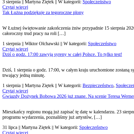
3 sierpnia || Martyna Ziętek || W kategorii:
Społeczeństwo
Czytaj więcej
Tak Łużna podziękuje za tegoroczne plony
W Łużnej świętowanie zakończenia żniw przypadnie 15 sierpnia 202
całoroczny trud pracy na roli […]
1 sierpnia || Wiktor Olchawski || W kategorii:
Społeczeństwo
Czytaj więcej
Dziś o godz. 17:00 zawyją syreny w całej Polsce. To tylko test!
Dziś, 1 sierpnia o godz. 17:00, w całym kraju uruchomione zostaną 
trwający jedną minutę.
1 sierpnia || Martyna Ziętek || W kategorii:
Bezpieczeństwo
,
Społecze
Czytaj więcej
Gwiazdy Dożynek Bobowa 2026 już znane. Na scenie Teresa Werner 
Mieszkańcy regionu mogą już zapisać tę datę w kalendarzu. 23 sierpn
programu wydarzenia, poznaliśmy już artystów, […]
31 lipca || Martyna Ziętek || W kategorii:
Społeczeństwo
Czytaj więcej