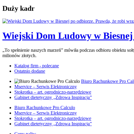
Duży kadr
Wiejski Dom Ludowy w Biesnej p
„To spełnienie naszych marzeń” mówiła podczas odbioru obiektu so
milionów złotych.
Katalog firm - polecane
Ostatnio dodane
Biuro Rachunkowe Pro Cal
Mservice – Serwis Elektroniczny
Stokrotka – art. ogrodniczo-narzędziowe
Gabinet dietetyczny „Zdrowa Inspiracja”
Biuro Rachunkowe Pro Calculo
Mservice – Serwis Elektroniczny
Stokrotka – art. ogrodniczo-narzędziowe
Gabinet dietetyczny „Zdrowa Inspiracja”
Ceny paliw