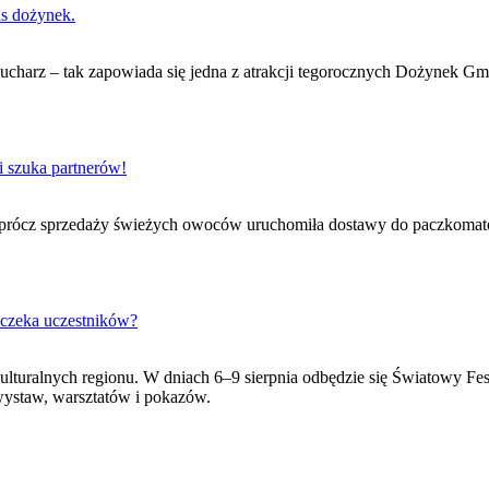
as dożynek.
 kucharz – tak zapowiada się jedna z atrakcji tegorocznych Dożynek G
i szuka partnerów!
Oprócz sprzedaży świeżych owoców uruchomiła dostawy do paczkomatów
 czeka uczestników?
ulturalnych regionu. W dniach 6–9 sierpnia odbędzie się Światowy Fe
wystaw, warsztatów i pokazów.