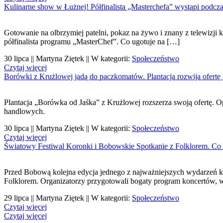
Kulinarne show w Łużnej! Półfinalista „Masterchefa” wystąpi podcz
Gotowanie na olbrzymiej patelni, pokaz na żywo i znany z telewizji
półfinalista programu „MasterChef”. Co ugotuje na […]
30 lipca || Martyna Ziętek || W kategorii:
Społeczeństwo
Czytaj więcej
Borówki z Krużlowej jadą do paczkomatów. Plantacja rozwija ofertę 
Plantacja „Borówka od Jaśka” z Krużlowej rozszerza swoją ofertę. 
handlowych.
30 lipca || Martyna Ziętek || W kategorii:
Społeczeństwo
Czytaj więcej
Światowy Festiwal Koronki i Bobowskie Spotkanie z Folklorem. Co
Przed Bobową kolejna edycja jednego z najważniejszych wydarzeń k
Folklorem. Organizatorzy przygotowali bogaty program koncertów, 
29 lipca || Martyna Ziętek || W kategorii:
Społeczeństwo
Czytaj więcej
Czytaj więcej