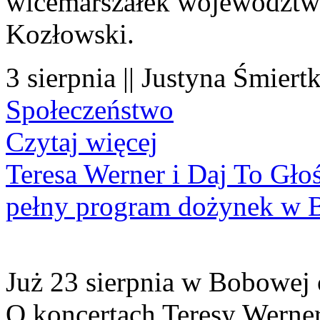
wicemarszałek województwa
Kozłowski.
3 sierpnia || Justyna Śmiert
Społeczeństwo
Czytaj więcej
Teresa Werner i Daj To Gło
pełny program dożynek w 
Już 23 sierpnia w Bobowej 
O koncertach Teresy Werner