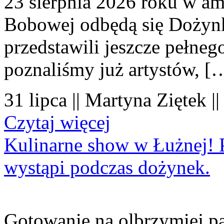
23 sierpnia 2026 roku w amf
Bobowej odbędą się Dożynk
przedstawili jeszcze pełne
poznaliśmy już artystów, [
31 lipca || Martyna Ziętek |
Czytaj więcej
Kulinarne show w Łużnej! P
wystąpi podczas dożynek.
Gotowanie na olbrzymiej pa