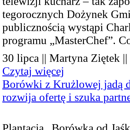
telewizji kucharz – tak zapo
tegorocznych Dożynek Gmi
publicznością wystąpi Charl
programu „MasterChef”. Co
30 lipca || Martyna Ziętek |
Czytaj więcej
Borówki z Krużlowej jadą 
rozwija ofertę i szuka part
Plantacja „Borówka od Jaśk