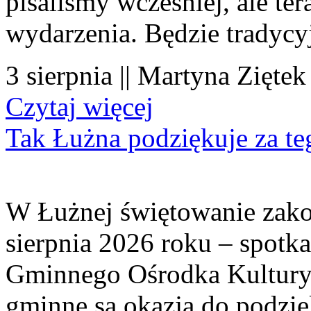
pisaliśmy wcześniej, ale te
wydarzenia. Będzie tradycyj
3 sierpnia || Martyna Ziętek
Czytaj więcej
Tak Łużna podziękuje za te
W Łużnej świętowanie zako
sierpnia 2026 roku – spotk
Gminnego Ośrodka Kultury 
gminne są okazją do podzię