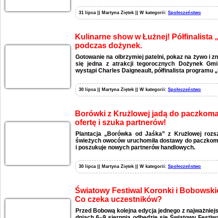
31 lipca || Martyna Ziętek || W kategorii:
Społeczeństwo
Kulinarne show w Łużnej! Półfinalista
podczas dożynek.
Gotowanie na olbrzymiej patelni, pokaz na żywo i zn
się jedna z atrakcji tegorocznych Dożynek Gmi
wystąpi Charles Daigneault, półfinalista programu 
30 lipca || Martyna Ziętek || W kategorii:
Społeczeństwo
Borówki z Krużlowej jadą do paczkomat
ofertę i szuka partnerów!
Plantacja „Borówka od Jaśka” z Krużlowej rozs
świeżych owoców uruchomiła dostawy do paczkomat
i poszukuje nowych partnerów handlowych.
30 lipca || Martyna Ziętek || W kategorii:
Społeczeństwo
Światowy Festiwal Koronki i Bobowski
Co czeka uczestników?
Przed Bobową kolejna edycja jednego z najważniej
dniach 6–9 sierpnia odbędzie się Światowy Festiw