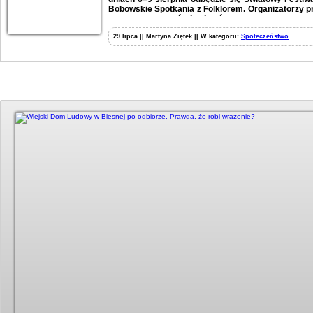
Bobowskie Spotkania z Folklorem. Organizatorzy p
wystaw, warsztatów i pokazów.
29 lipca || Martyna Ziętek || W kategorii:
Społeczeństwo
Duży kadr