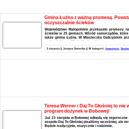
Aktualności
Gmina Łużna z ważną promesą. Pows
oczyszczalnie ścieków
Województwo Małopolskie przekazało promesy n
ścieków w 25 gminach. Wśród samorządów, które o
także gmina Łużna. W Miasteczku Galicyjskim pr
małopolskiego, Witold Kozłowski.
3 sierpnia || Justyna Śmiertka || W kategorii:
Inwestycje
,
Społe
Teresa Werner i Daj To Głośniej to nie
program dożynek w Bobowej!
Już 23 sierpnia w Bobowej odbędą się tegoroczne 
zespołu Daj To Głośniej pisaliśmy wcześniej, ale t
Będzie tradycyjnie, muzycznie i rodzinnie.