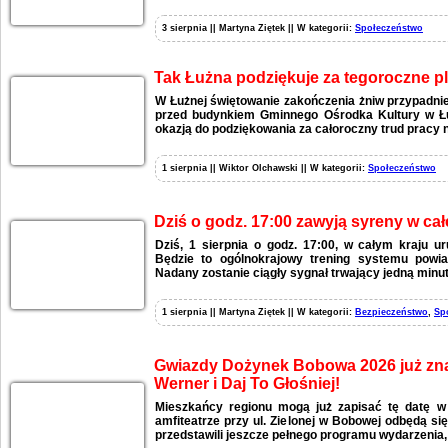
3 sierpnia || Martyna Ziętek || W kategorii:
Społeczeństwo
Tak Łużna podziękuje za tegoroczne p
W Łużnej świętowanie zakończenia żniw przypadnie
przed budynkiem Gminnego Ośrodka Kultury w Łu
okazją do podziękowania za całoroczny trud pracy n
1 sierpnia || Wiktor Olchawski || W kategorii:
Społeczeństwo
Dziś o godz. 17:00 zawyją syreny w całe
Dziś, 1 sierpnia o godz. 17:00, w całym kraju 
Będzie to ogólnokrajowy trening systemu powia
Nadany zostanie ciągły sygnał trwający jedną minut
1 sierpnia || Martyna Ziętek || W kategorii:
Bezpieczeństwo
,
Sp
Gwiazdy Dożynek Bobowa 2026 już zna
Werner i Daj To Głośniej!
Mieszkańcy regionu mogą już zapisać tę datę w
amfiteatrze przy ul. Zielonej w Bobowej odbędą si
przedstawili jeszcze pełnego programu wydarzenia,