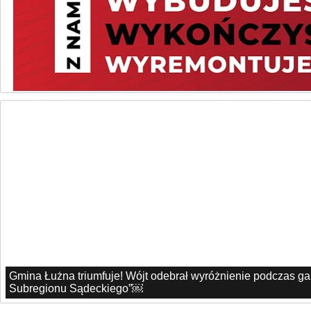
Gmina Łużna triumfuje! Wójt odebrał wyróżnienie podczas g
Subregionu Sądeckiego”￼