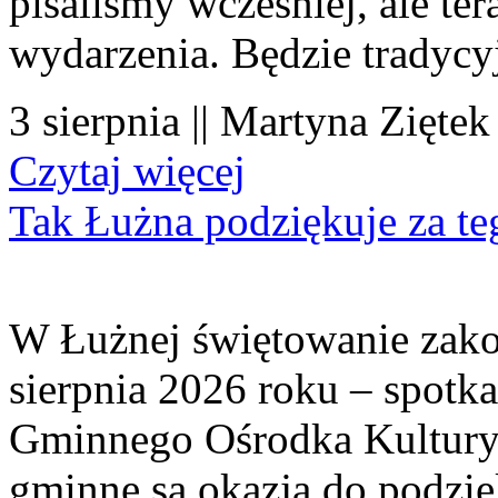
pisaliśmy wcześniej, ale te
wydarzenia. Będzie tradycyj
3 sierpnia || Martyna Ziętek
Czytaj więcej
Tak Łużna podziękuje za te
W Łużnej świętowanie zako
sierpnia 2026 roku – spotk
Gminnego Ośrodka Kultury 
gminne są okazją do podzię