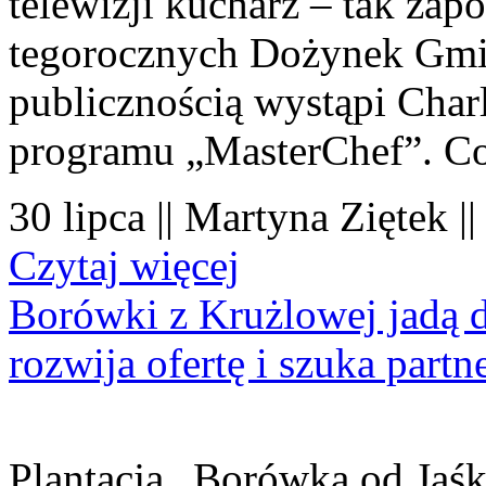
telewizji kucharz – tak zapo
tegorocznych Dożynek Gmi
publicznością wystąpi Charl
programu „MasterChef”. Co
30 lipca || Martyna Ziętek |
Czytaj więcej
Borówki z Krużlowej jadą 
rozwija ofertę i szuka part
Plantacja „Borówka od Jaśk