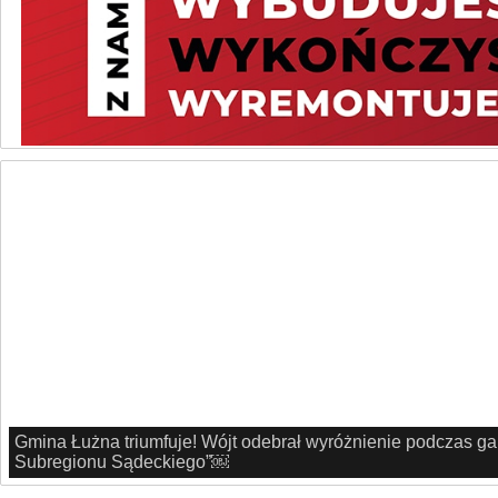
GOKujemy wakacje! Ruszyły zapisy na zajęcia, warsztaty i 