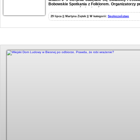
Bobowskie Spotkania z Folklorem. Organizatorzy p
wystaw, warsztatów i pokazów.
29 lipca || Martyna Ziętek || W kategorii:
Społeczeństwo
Duży kadr