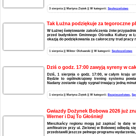
3 sierpnia || Martyna Ziętek || W kategorii:
Społeczeństwo
Tak Łużna podziękuje za tegoroczne p
W Łużnej świętowanie zakończenia żniw przypadnie
przed budynkiem Gminnego Ośrodka Kultury w Łu
okazją do podziękowania za całoroczny trud pracy n
1 sierpnia || Wiktor Olchawski || W kategorii:
Społeczeństwo
Dziś o godz. 17:00 zawyją syreny w całe
Dziś, 1 sierpnia o godz. 17:00, w całym kraju 
Będzie to ogólnokrajowy trening systemu powia
Nadany zostanie ciągły sygnał trwający jedną minut
1 sierpnia || Martyna Ziętek || W kategorii:
Bezpieczeństwo
,
Sp
Gwiazdy Dożynek Bobowa 2026 już zna
Werner i Daj To Głośniej!
Mieszkańcy regionu mogą już zapisać tę datę w
amfiteatrze przy ul. Zielonej w Bobowej odbędą si
przedstawili jeszcze pełnego programu wydarzenia,