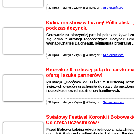
31 lipca || Martyna Ziętek || W kategorii:
Społeczeństwo
Kulinarne show w Łużnej! Półfinalista
podczas dożynek.
Gotowanie na olbrzymiej patelni, pokaz na żywo i zn
się jedna z atrakcji tegorocznych Dożynek Gmi
wystąpi Charles Daigneault, półfinalista programu 
30 lipca || Martyna Ziętek || W kategorii:
Społeczeństwo
Borówki z Krużlowej jadą do paczkomat
ofertę i szuka partnerów!
Plantacja „Borówka od Jaśka” z Krużlowej rozs
świeżych owoców uruchomiła dostawy do paczkomat
i poszukuje nowych partnerów handlowych.
30 lipca || Martyna Ziętek || W kategorii:
Społeczeństwo
Światowy Festiwal Koronki i Bobowski
Co czeka uczestników?
Przed Bobową kolejna edycja jednego z najważniej
dniach 6–9 sierpnia odbędzie się Światowy Festiw