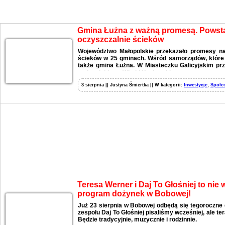
Aktualności
Gmina Łużna z ważną promesą. Pows
oczyszczalnie ścieków
Województwo Małopolskie przekazało promesy n
ścieków w 25 gminach. Wśród samorządów, które o
także gmina Łużna. W Miasteczku Galicyjskim pr
małopolskiego, Witold Kozłowski.
3 sierpnia || Justyna Śmiertka || W kategorii:
Inwestycje
,
Społe
Teresa Werner i Daj To Głośniej to nie
program dożynek w Bobowej!
Już 23 sierpnia w Bobowej odbędą się tegoroczne 
zespołu Daj To Głośniej pisaliśmy wcześniej, ale t
Będzie tradycyjnie, muzycznie i rodzinnie.