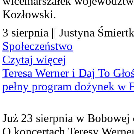
wicemarszałek województwa
Kozłowski.
3 sierpnia || Justyna Śmiert
Społeczeństwo
Czytaj więcej
Teresa Werner i Daj To Gło
pełny program dożynek w 
Już 23 sierpnia w Bobowej 
O koncertach Teresy Werner