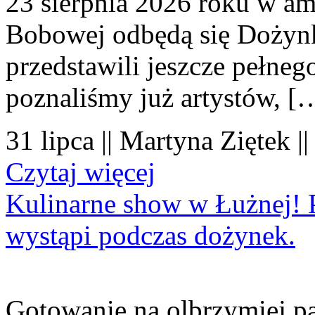
23 sierpnia 2026 roku w amf
Bobowej odbędą się Dożynk
przedstawili jeszcze pełne
poznaliśmy już artystów, [
31 lipca || Martyna Ziętek |
Czytaj więcej
Kulinarne show w Łużnej! P
wystąpi podczas dożynek.
Gotowanie na olbrzymiej pa