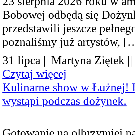
23 sierpnia 2026 roku w amf
Bobowej odbędą się Dożynk
przedstawili jeszcze pełne
poznaliśmy już artystów, [
31 lipca || Martyna Ziętek |
Czytaj więcej
Kulinarne show w Łużnej! P
wystąpi podczas dożynek.
Gotowanie na olbrzymiej pa