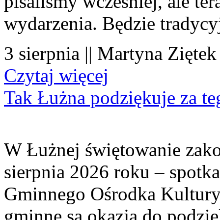
pisaliśmy wcześniej, ale te
wydarzenia. Będzie tradycyj
3 sierpnia || Martyna Ziętek
Czytaj więcej
Tak Łużna podziękuje za te
W Łużnej świętowanie zako
sierpnia 2026 roku – spotk
Gminnego Ośrodka Kultury 
gminne są okazją do podzię