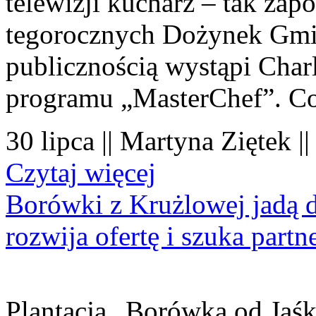
telewizji kucharz – tak zapo
tegorocznych Dożynek Gmi
publicznością wystąpi Charl
programu „MasterChef”. Co
30 lipca || Martyna Ziętek |
Czytaj więcej
Borówki z Krużlowej jadą 
rozwija ofertę i szuka part
Plantacja „Borówka od Jaśk