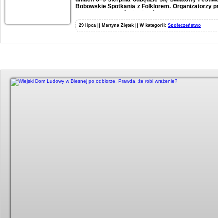
Bobowskie Spotkania z Folklorem. Organizatorzy p
wystaw, warsztatów i pokazów.
29 lipca || Martyna Ziętek || W kategorii:
Społeczeństwo
Duży kadr