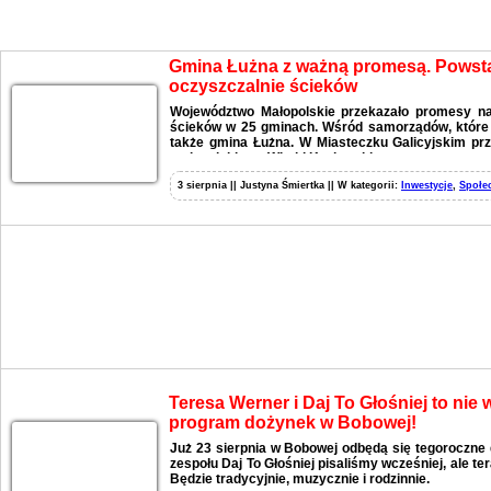
Aktualności
Gmina Łużna z ważną promesą. Pows
oczyszczalnie ścieków
Województwo Małopolskie przekazało promesy n
ścieków w 25 gminach. Wśród samorządów, które o
także gmina Łużna. W Miasteczku Galicyjskim pr
małopolskiego, Witold Kozłowski.
3 sierpnia || Justyna Śmiertka || W kategorii:
Inwestycje
,
Społe
Teresa Werner i Daj To Głośniej to nie
program dożynek w Bobowej!
Już 23 sierpnia w Bobowej odbędą się tegoroczne 
zespołu Daj To Głośniej pisaliśmy wcześniej, ale t
Będzie tradycyjnie, muzycznie i rodzinnie.