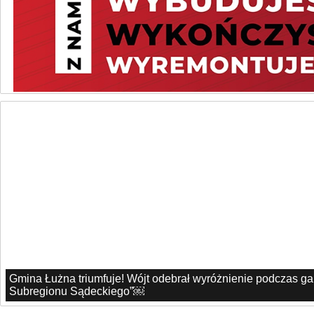
Gmina Łużna triumfuje! Wójt odebrał wyróżnienie podczas g
Subregionu Sądeckiego”￼