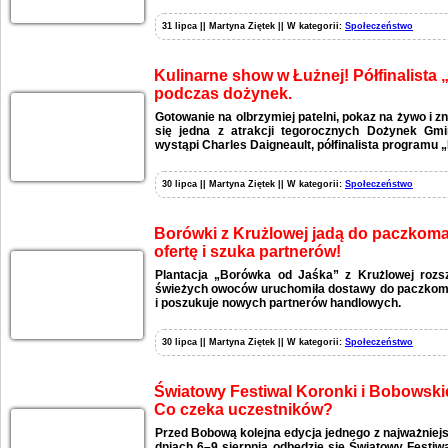
31 lipca || Martyna Ziętek || W kategorii:
Społeczeństwo
Kulinarne show w Łużnej! Półfinalista
podczas dożynek.
Gotowanie na olbrzymiej patelni, pokaz na żywo i zn
się jedna z atrakcji tegorocznych Dożynek Gmi
wystąpi Charles Daigneault, półfinalista programu 
30 lipca || Martyna Ziętek || W kategorii:
Społeczeństwo
Borówki z Krużlowej jadą do paczkomat
ofertę i szuka partnerów!
Plantacja „Borówka od Jaśka” z Krużlowej rozs
świeżych owoców uruchomiła dostawy do paczkomat
i poszukuje nowych partnerów handlowych.
30 lipca || Martyna Ziętek || W kategorii:
Społeczeństwo
Światowy Festiwal Koronki i Bobowski
Co czeka uczestników?
Przed Bobową kolejna edycja jednego z najważniej
dniach 6–9 sierpnia odbędzie się Światowy Festiw