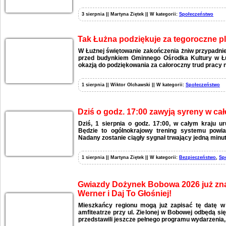
3 sierpnia || Martyna Ziętek || W kategorii:
Społeczeństwo
Tak Łużna podziękuje za tegoroczne p
W Łużnej świętowanie zakończenia żniw przypadnie
przed budynkiem Gminnego Ośrodka Kultury w Łu
okazją do podziękowania za całoroczny trud pracy n
1 sierpnia || Wiktor Olchawski || W kategorii:
Społeczeństwo
Dziś o godz. 17:00 zawyją syreny w całe
Dziś, 1 sierpnia o godz. 17:00, w całym kraju 
Będzie to ogólnokrajowy trening systemu powia
Nadany zostanie ciągły sygnał trwający jedną minut
1 sierpnia || Martyna Ziętek || W kategorii:
Bezpieczeństwo
,
Sp
Gwiazdy Dożynek Bobowa 2026 już zna
Werner i Daj To Głośniej!
Mieszkańcy regionu mogą już zapisać tę datę w
amfiteatrze przy ul. Zielonej w Bobowej odbędą si
przedstawili jeszcze pełnego programu wydarzenia,