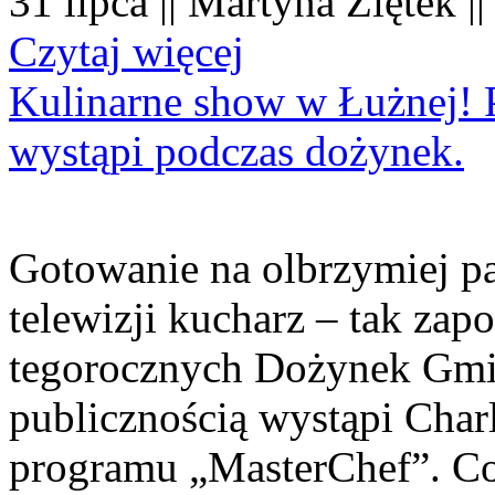
31 lipca || Martyna Ziętek |
Czytaj więcej
Kulinarne show w Łużnej! P
wystąpi podczas dożynek.
Gotowanie na olbrzymiej pa
telewizji kucharz – tak zapo
tegorocznych Dożynek Gmi
publicznością wystąpi Charl
programu „MasterChef”. Co