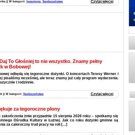
Czytaj więcej
rtka || W kategorii:
Inwestycje
,
Społeczeństwo
Daj To Głośniej to nie wszystko. Znamy pełny
k w Bobowej!
bowej odbędą się tegoroczne dożynki. O koncertach Teresy Werner i
ej pisaliśmy wcześniej, ale teraz znamy już cały program wydarzenia.
uzycznie i rodzinnie.
Czytaj więcej
ek || W kategorii:
Społeczeństwo
ękuje za tegoroczne plony
 zakończenia żniw przypadnie 15 sierpnia 2026 roku – spotkamy się
nnego Ośrodka Kultury w Łużnej. Jak co roku dożynki gminne są
ia za całoroczny trud pracy na roli […]