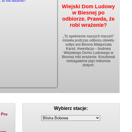
Wiejski Dom Ludowy
w Biesnej po
odbiorze. Prawda, że
robi wrażenie?
„To spełnienie naszych marzeń”
mówiła podczas odbioru obiektu
sołtys wsi Biesna Małgorzata
Karaś. Inwestycja – budowa
Wiejskiego Domu Ludowego w
Biesnej robi wrażenie. Kosztował
niebagatelne pięć milionów
złotych.
Ceny paliw
Rozklady jazdy
Wybierz stacje:
 Pro
owe