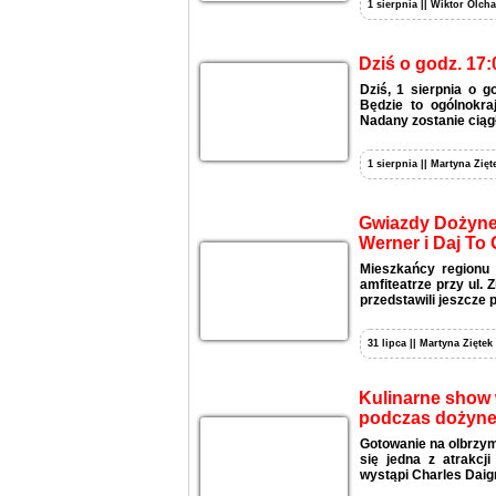
1 sierpnia || Wiktor Olcha
Dziś o godz. 17:
Dziś, 1 sierpnia o 
Będzie to ogólnokra
Nadany zostanie ciągł
1 sierpnia || Martyna Zięt
Gwiazdy Dożynek
Werner i Daj To 
Mieszkańcy regionu 
amfiteatrze przy ul.
przedstawili jeszcze 
31 lipca || Martyna Ziętek
Kulinarne show w
podczas dożyne
Gotowanie na olbrzymi
się jedna z atrakcj
wystąpi Charles Daign