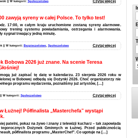
Zg
Czytaj więcej
wski || W kategorii:
Społeczeństwo
I
00 zawyją syreny w całej Polsce. To tylko test!
E
godz. 17:00, w całym kraju uruchomione zostaną syreny alarmowe.
jowy trening systemu powiadamiania, ostrzegania i alarmowania.
y sygnał trwający jedną minutę.
T
Czytaj więcej
ek || W kategorii:
Bezpieczeństwo
,
Społeczeństwo
W
 Bobowa 2026 już znane. Na scenie Teresa
Głośniej!
mogą już zapisać tę datę w kalendarzu. 23 sierpnia 2026 roku w
 Zielonej w Bobowej odbędą się Dożynki 2026. Choć organizatorzy nie
pełnego programu wydarzenia, poznaliśmy już artystów, […]
Czytaj więcej
 || W kategorii:
Społeczeństwo
 Łużnej! Półfinalista „Masterchefa” wystąpi
k.
ej patelni, pokaz na żywo i znany z telewizji kucharz – tak zapowiada
i tegorocznych Dożynek Gminnych w Łużnej. Przed publicznością
eault, półfinalista programu „MasterChef”. Co ugotuje na […]