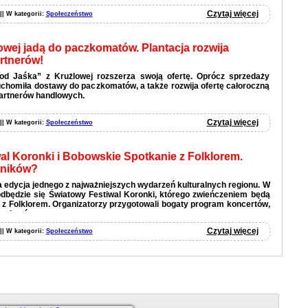
Czytaj więcej
 || W kategorii:
Społeczeństwo
owej jadą do paczkomatów. Plantacja rozwija
artnerów!
od Jaśka” z Krużlowej rozszerza swoją ofertę. Oprócz sprzedaży
homiła dostawy do paczkomatów, a także rozwija ofertę całoroczną
artnerów handlowych.
Czytaj więcej
 || W kategorii:
Społeczeństwo
al Koronki i Bobowskie Spotkanie z Folklorem.
tników?
 edycja jednego z najważniejszych wydarzeń kulturalnych regionu. W
odbędzie się Światowy Festiwal Koronki, którego zwieńczeniem będą
z Folklorem. Organizatorzy przygotowali bogaty program koncertów,
 pokazów.
Czytaj więcej
 || W kategorii:
Społeczeństwo
Czytaj więcej