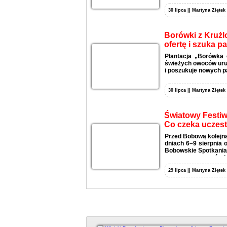
30 lipca || Martyna Ziętek
Borówki z Krużl
ofertę i szuka p
Plantacja „Borówka 
świeżych owoców uruc
i poszukuje nowych p
30 lipca || Martyna Ziętek
Światowy Festiw
Co czeka uczes
Przed Bobową kolejna
dniach 6–9 sierpnia 
Bobowskie Spotkania 
wystaw, warsztatów i
29 lipca || Martyna Ziętek
Duży kadr