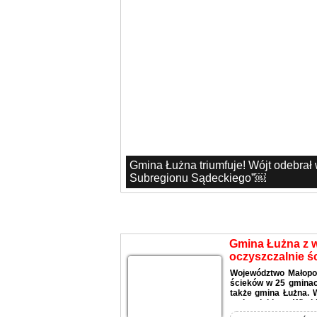
Gmina Łużna triumfuje! Wójt odebrał
Subregionu Sądeckiego”￼
Aktualności
Gmina Łużna z 
oczyszczalnie ś
Województwo Małopo
ścieków w 25 gminach
także gmina Łużna. 
małopolskiego, Witold