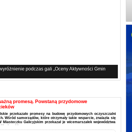
 wyróżnienie podczas gali „Oceny Aktywności Gmin
ważną promesą. Powstaną przydomowe
cieków
lskie przekazało promesy na budowę przydomowych oczyszczalni
. Wśród samorządów, które otrzymały takie wsparcie, znalazła się
W Miasteczku Galicyjskim przekazał je wicemarszałek województwa
 Kozłowski.