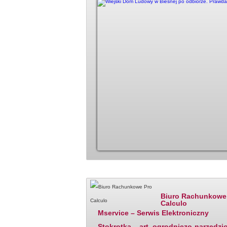
Katalog firm - polecane
Ostatnio dodane
Biuro Rachunkowe
Calculo
Mservice – Serwis Elektroniczny
Stokrotka – art. ogrodniczo-narzędzi