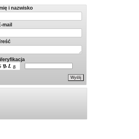
łoś redakcji
mię i nazwisko
-mail
reść
eryfikacja