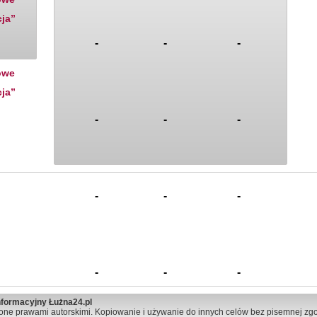
cja”
-
-
-
owe
cja”
-
-
-
-
-
-
-
-
-
nformacyjny Łużna24.pl
one prawami autorskimi. Kopiowanie i używanie do innych celów bez pisemnej zgo