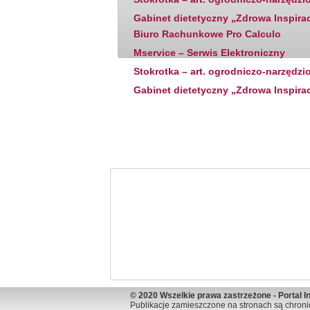
Gabinet dietetyczny „Zdrowa Inspira
Biuro Rachunkowe Pro Calculo
Mservice – Serwis Elektroniczny
Stokrotka – art. ogrodniczo-narzędzi
Gabinet dietetyczny „Zdrowa Inspira
© 2020 Wszelkie prawa zastrzeżone - Portal I
Publikacje zamieszczone na stronach są chroni