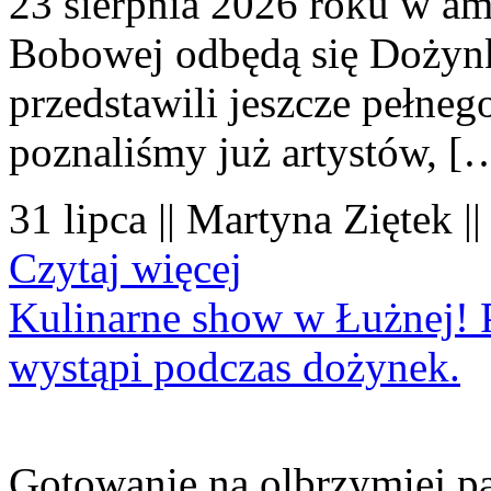
23 sierpnia 2026 roku w amf
Bobowej odbędą się Dożynk
przedstawili jeszcze pełne
poznaliśmy już artystów, [
31 lipca || Martyna Ziętek |
Czytaj więcej
Kulinarne show w Łużnej! P
wystąpi podczas dożynek.
Gotowanie na olbrzymiej pa