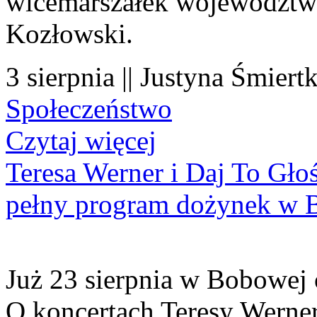
wicemarszałek województwa
Kozłowski.
3 sierpnia || Justyna Śmiert
Społeczeństwo
Czytaj więcej
Teresa Werner i Daj To Gło
pełny program dożynek w 
Już 23 sierpnia w Bobowej 
O koncertach Teresy Werner