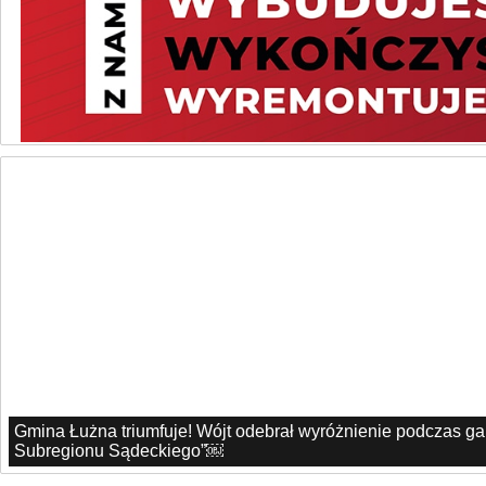
Gmina Łużna triumfuje! Wójt odebrał wyróżnienie podczas g
Subregionu Sądeckiego”￼