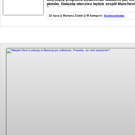
plonów. Gwiazdą wieczoru będzie zespół Mancheste
Twoje Włosy”.
22 lipca || Martyna Ziętek || W kategorii:
Społeczeństwo
Duży kadr