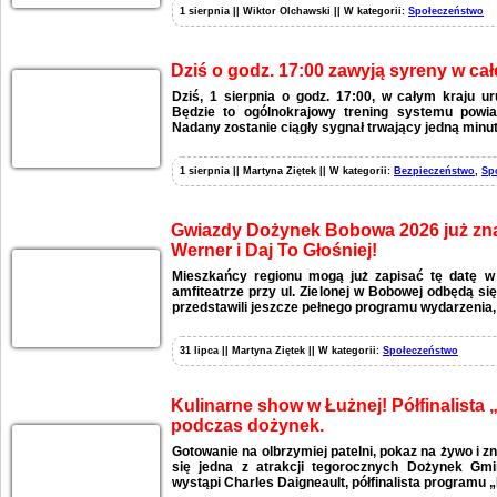
1 sierpnia || Wiktor Olchawski || W kategorii:
Społeczeństwo
Dziś o godz. 17:00 zawyją syreny w całe
Dziś, 1 sierpnia o godz. 17:00, w całym kraju 
Będzie to ogólnokrajowy trening systemu powia
Nadany zostanie ciągły sygnał trwający jedną minut
1 sierpnia || Martyna Ziętek || W kategorii:
Bezpieczeństwo
,
Sp
Gwiazdy Dożynek Bobowa 2026 już zna
Werner i Daj To Głośniej!
Mieszkańcy regionu mogą już zapisać tę datę w
amfiteatrze przy ul. Zielonej w Bobowej odbędą si
przedstawili jeszcze pełnego programu wydarzenia,
31 lipca || Martyna Ziętek || W kategorii:
Społeczeństwo
Kulinarne show w Łużnej! Półfinalista
podczas dożynek.
Gotowanie na olbrzymiej patelni, pokaz na żywo i zn
się jedna z atrakcji tegorocznych Dożynek Gmi
wystąpi Charles Daigneault, półfinalista programu 