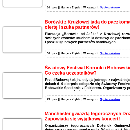
30 lipca || Martyna Ziętek || W kategorii:
Społeczeństwo
Borówki z Krużlowej jadą do paczkomat
ofertę i szuka partnerów!
Plantacja „Borówka od Jaśka” z Krużlowej rozs
świeżych owoców uruchomiła dostawy do paczkomat
i poszukuje nowych partnerów handlowych.
30 lipca || Martyna Ziętek || W kategorii:
Społeczeństwo
Światowy Festiwal Koronki i Bobowski
Co czeka uczestników?
Przed Bobową kolejna edycja jednego z najważniej
dniach 6–9 sierpnia odbędzie się Światowy Festiw
Bobowskie Spotkania z Folklorem. Organizatorzy p
wystaw, warsztatów i pokazów.
29 lipca || Martyna Ziętek || W kategorii:
Społeczeństwo
Manchester gwiazdą tegorocznych Do
Zapowiada się wyjątkowy koncert!
Organizatorzy tegorocznych Dożynek Gminnych 
dotyczącą programu wydarzenia. Wiadomo już, kto