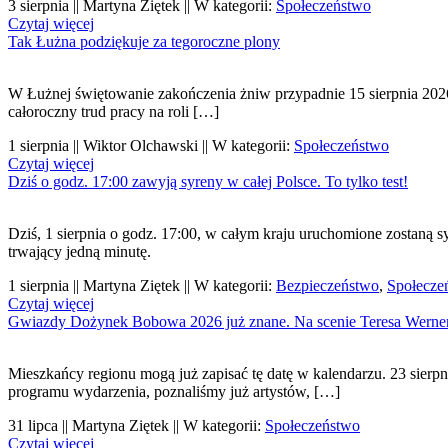
3 sierpnia || Martyna Ziętek || W kategorii:
Społeczeństwo
Czytaj więcej
Tak Łużna podziękuje za tegoroczne plony
W Łużnej świętowanie zakończenia żniw przypadnie 15 sierpnia 202
całoroczny trud pracy na roli […]
1 sierpnia || Wiktor Olchawski || W kategorii:
Społeczeństwo
Czytaj więcej
Dziś o godz. 17:00 zawyją syreny w całej Polsce. To tylko test!
Dziś, 1 sierpnia o godz. 17:00, w całym kraju uruchomione zostaną 
trwający jedną minutę.
1 sierpnia || Martyna Ziętek || W kategorii:
Bezpieczeństwo
,
Społecze
Czytaj więcej
Gwiazdy Dożynek Bobowa 2026 już znane. Na scenie Teresa Werner 
Mieszkańcy regionu mogą już zapisać tę datę w kalendarzu. 23 sierpn
programu wydarzenia, poznaliśmy już artystów, […]
31 lipca || Martyna Ziętek || W kategorii:
Społeczeństwo
Czytaj więcej