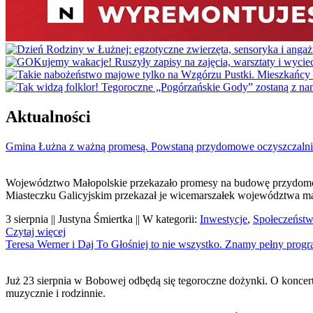
Aktualności
Gmina Łużna z ważną promesą. Powstaną przydomowe oczyszczalni
Województwo Małopolskie przekazało promesy na budowę przydomowy
Miasteczku Galicyjskim przekazał je wicemarszałek województwa ma
3 sierpnia || Justyna Śmiertka || W kategorii:
Inwestycje
,
Społeczeńst
Czytaj więcej
Teresa Werner i Daj To Głośniej to nie wszystko. Znamy pełny pro
Już 23 sierpnia w Bobowej odbędą się tegoroczne dożynki. O koncerta
muzycznie i rodzinnie.