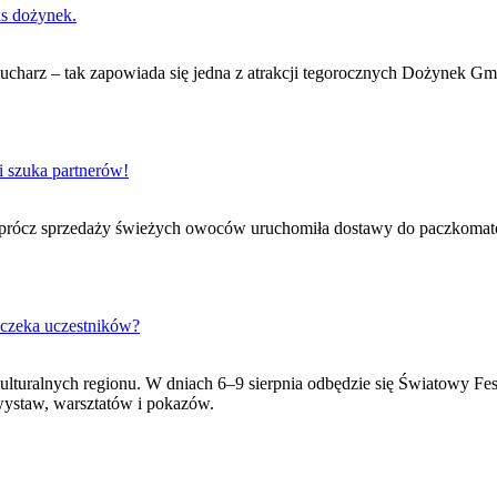
as dożynek.
 kucharz – tak zapowiada się jedna z atrakcji tegorocznych Dożynek G
i szuka partnerów!
Oprócz sprzedaży świeżych owoców uruchomiła dostawy do paczkomatów
 czeka uczestników?
ulturalnych regionu. W dniach 6–9 sierpnia odbędzie się Światowy Fe
wystaw, warsztatów i pokazów.