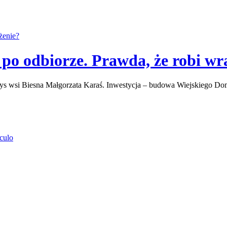
o odbiorze. Prawda, że robi wr
łtys wsi Biesna Małgorzata Karaś. Inwestycja – budowa Wiejskiego D
culo