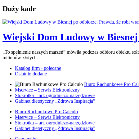
Duży kadr
Wiejski Dom Ludowy w Biesnej p
„To spełnienie naszych marzeń” mówiła podczas odbioru obiektu so
milionów złotych.
Katalog firm - polecane
Ostatnio dodane
Biuro Rachunkowe Pro Cal
Mservice – Serwis Elektroniczny
Stokrotka – art. ogrodniczo-narzędziowe
Gabinet dietetyczny „Zdrowa Inspiracja”
Biuro Rachunkowe Pro Calculo
Mservice – Serwis Elektroniczny
Stokrotka – art. ogrodniczo-narzędziowe
Gabinet dietetyczny „Zdrowa Inspiracja”
Ceny paliw