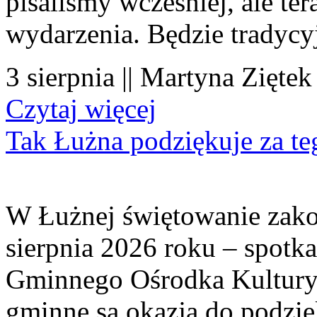
pisaliśmy wcześniej, ale te
wydarzenia. Będzie tradycyj
3 sierpnia || Martyna Ziętek
Czytaj więcej
Tak Łużna podziękuje za te
W Łużnej świętowanie zako
sierpnia 2026 roku – spotk
Gminnego Ośrodka Kultury 
gminne są okazją do podzię