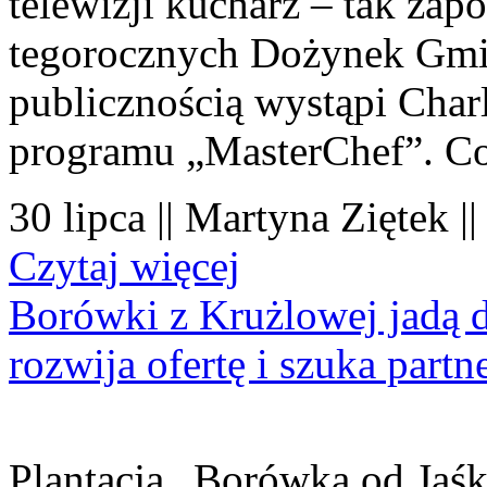
telewizji kucharz – tak zapo
tegorocznych Dożynek Gmi
publicznością wystąpi Charl
programu „MasterChef”. Co
30 lipca || Martyna Ziętek |
Czytaj więcej
Borówki z Krużlowej jadą 
rozwija ofertę i szuka part
Plantacja „Borówka od Jaśk