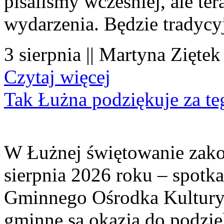
pisaliśmy wcześniej, ale te
wydarzenia. Będzie tradycyj
3 sierpnia || Martyna Ziętek
Czytaj więcej
Tak Łużna podziękuje za te
W Łużnej świętowanie zako
sierpnia 2026 roku – spotk
Gminnego Ośrodka Kultury 
gminne są okazją do podzię