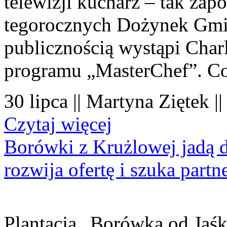
telewizji kucharz – tak zapo
tegorocznych Dożynek Gmi
publicznością wystąpi Charl
programu „MasterChef”. Co
30 lipca || Martyna Ziętek |
Czytaj więcej
Borówki z Krużlowej jadą 
rozwija ofertę i szuka part
Plantacja „Borówka od Jaśk