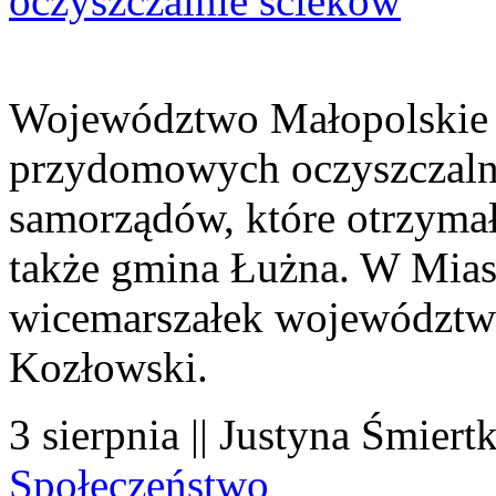
oczyszczalnie ścieków
Województwo Małopolskie 
przydomowych oczyszczaln
samorządów, które otrzymały
także gmina Łużna. W Miast
wicemarszałek województwa
Kozłowski.
3 sierpnia || Justyna Śmiert
Społeczeństwo