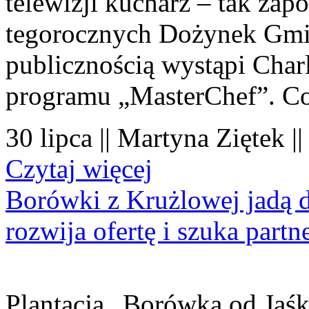
telewizji kucharz – tak zapo
tegorocznych Dożynek Gmi
publicznością wystąpi Charl
programu „MasterChef”. Co
30 lipca || Martyna Ziętek |
Czytaj więcej
Borówki z Krużlowej jadą 
rozwija ofertę i szuka part
Plantacja „Borówka od Jaśk