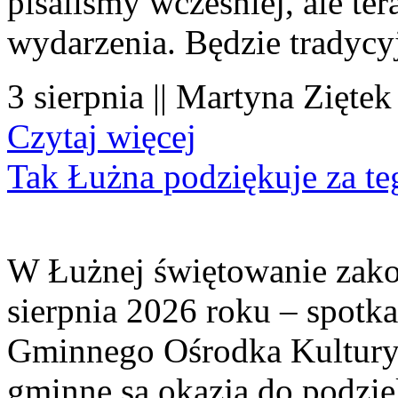
pisaliśmy wcześniej, ale te
wydarzenia. Będzie tradycyj
3 sierpnia || Martyna Ziętek
Czytaj więcej
Tak Łużna podziękuje za te
W Łużnej świętowanie zako
sierpnia 2026 roku – spotk
Gminnego Ośrodka Kultury 
gminne są okazją do podzię