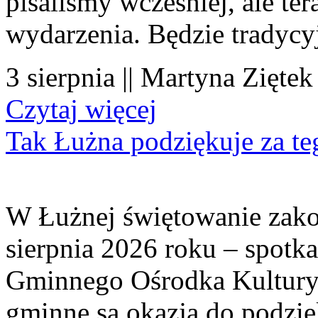
pisaliśmy wcześniej, ale te
wydarzenia. Będzie tradycyj
3 sierpnia || Martyna Ziętek
Czytaj więcej
Tak Łużna podziękuje za te
W Łużnej świętowanie zako
sierpnia 2026 roku – spotk
Gminnego Ośrodka Kultury 
gminne są okazją do podzię