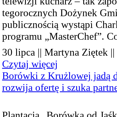
telewizji kucharz – tak zapo
tegorocznych Dożynek Gmi
publicznością wystąpi Charl
programu „MasterChef”. Co
30 lipca || Martyna Ziętek |
Czytaj więcej
Borówki z Krużlowej jadą 
rozwija ofertę i szuka part
Plantacja „Borówka od Jaśk