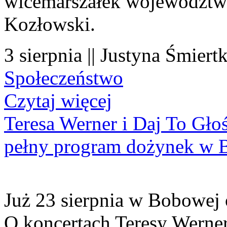
wicemarszałek województwa
Kozłowski.
3 sierpnia || Justyna Śmiert
Społeczeństwo
Czytaj więcej
Teresa Werner i Daj To Gło
pełny program dożynek w 
Już 23 sierpnia w Bobowej 
O koncertach Teresy Werner