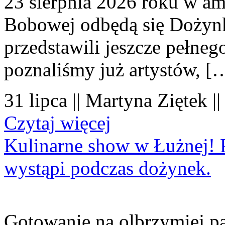
23 sierpnia 2026 roku w amf
Bobowej odbędą się Dożynk
przedstawili jeszcze pełne
poznaliśmy już artystów, [
31 lipca || Martyna Ziętek |
Czytaj więcej
Kulinarne show w Łużnej! P
wystąpi podczas dożynek.
Gotowanie na olbrzymiej pa