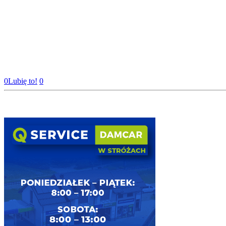
0
Lubię to!
0