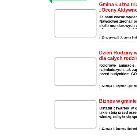
Gmina Łużna tri
„Oceny Aktywno
Za nami ważne wydar
Nawojowej zjechali pr
służb mundurowych cz
„Oceny Aktywności G
13 czerwca || Justyna Śmi
Dzień Rodziny w 
dla całych rodzi
Kolorowe animacje,
najmłodszych, tak za
przed budynkiem GOK 
[…]
22 maja || Szymon Igielski
Biznes w gminie
Ostatni czwartek w 
jakie stoją przed prz
wiedzę, odbyło się s
11 maja || Justyna Śmiert