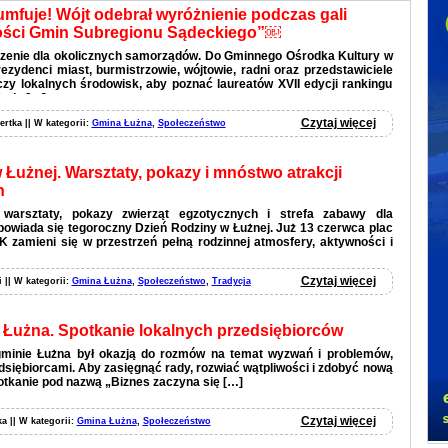
umfuje! Wójt odebrał wyróżnienie podczas gali
ści Gmin Subregionu Sądeckiego”￼
zenie dla okolicznych samorządów. Do Gminnego Ośrodka Kultury w
ezydenci miast, burmistrzowie, wójtowie, radni oraz przedstawiciele
y lokalnych środowisk, aby poznać laureatów XVII edycji rankingu
min […]
Czytaj więcej
ertka || W kategorii:
Gmina Łużna
,
Społeczeństwo
Łużnej. Warsztaty, pokazy i mnóstwo atrakcji
n
 warsztaty, pokazy zwierząt egzotycznych i strefa zabawy dla
powiada się tegoroczny Dzień Rodziny w Łużnej. Już 13 czerwca plac
zamieni się w przestrzeń pełną rodzinnej atmosfery, aktywności i
Czytaj więcej
 || W kategorii:
Gmina Łużna
,
Społeczeństwo
,
Tradycja
 Łużna. Spotkanie lokalnych przedsiębiorców
gminie Łużna był okazją do rozmów na temat wyzwań i problemów,
edsiębiorcami. Aby zasięgnąć rady, rozwiać wątpliwości i zdobyć nową
potkanie pod nazwą „Biznes zaczyna się […]
Czytaj więcej
ka || W kategorii:
Gmina Łużna
,
Społeczeństwo