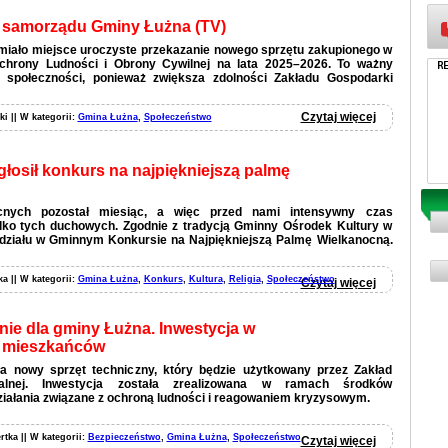
a samorządu Gminy Łużna (TV)
miało miejsce uroczyste przekazanie nowego sprzętu zakupionego w
hrony Ludności i Obrony Cywilnej na lata 2025–2026. To ważny
 społeczności, ponieważ zwiększa zdolności Zakładu Gospodarki
Czytaj więcej
ki || W kategorii:
Gmina Łużna
,
Społeczeństwo
łosił konkurs na najpiękniejszą palmę
cnych pozostał miesiąc, a więc przed nami intensywny czas
ylko tych duchowych. Zgodnie z tradycją Gminny Ośrodek Kultury w
udziału w Gminnym Konkursie na Najpiękniejszą Palmę Wielkanocną.
ka || W kategorii:
Gmina Łużna
,
Konkurs
,
Kultura
,
Religia
,
Społeczeństwo
Czytaj więcej
e dla gminy Łużna. Inwestycja w
 mieszkańców
a nowy sprzęt techniczny, który będzie użytkowany przez Zakład
alnej. Inwestycja została zrealizowana w ramach środków
iałania związane z ochroną ludności i reagowaniem kryzysowym.
rtka || W kategorii:
Bezpieczeństwo
,
Gmina Łużna
,
Społeczeństwo
Czytaj więcej