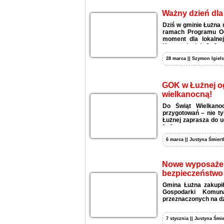
Ważny dzień dl
Dziś w gminie Łużna 
ramach Programu Oc
moment dla lokalnej
Komunalnej do […]
28 marca || Szymon Igiels
GOK w Łużnej og
wielkanocną!
Do Świąt Wielkano
przygotowań – nie t
Łużnej zaprasza do 
[…]
6 marca || Justyna Śmiert
Nowe wyposażeni
bezpieczeństwo
Gmina Łużna zakupił
Gospodarki Komun
przeznaczonych na dz
7 stycznia || Justyna Śmie