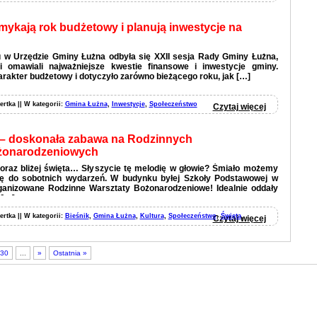
mykają rok budżetowy i planują inwestycje na
u w Urzędzie Gminy Łużna odbyła się XXII sesja Rady Gminy Łużna,
i omawiali najważniejsze kwestie finansowe i inwestycje gminy.
arakter budżetowy i dotyczyło zarówno bieżącego roku, jak […]
ertka || W kategorii:
Gmina Łużna
,
Inwestycje
,
Społeczeństwo
Czytaj więcej
 – doskonała zabawa na Rodzinnych
żonarodzeniowych
 coraz bliżej święta… Słyszycie tę melodię w głowie? Śmiało możemy
kę do sobotnich wydarzeń. W budynku byłej Szkoły Podstawowej w
rganizowane Rodzinne Warsztaty Bożonarodzeniowe! Idealnie oddały
 […]
ertka || W kategorii:
Bieśnik
,
Gmina Łużna
,
Kultura
,
Społeczeństwo
,
Święta
,
Czytaj więcej
30
...
»
Ostatnia »