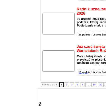
Radni Łużnej za
2026
19 grudnia 2025 rok
podczas której radn
Posiedzenie miało ch
29 grudnia || Justyna Śmi
Już czuć święta
Warsztatach Bo
Coraz bliżej święta,
przypisać tę piosen
Bieśniku zostały zo
atmosferę zbliżającej
17 grudnia || Justyna Śmi
warsztaty
Strona 1 z 38
1
2
3
4
5
...
10
20