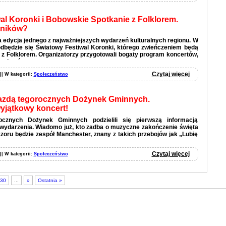
al Koronki i Bobowskie Spotkanie z Folklorem.
tników?
 edycja jednego z najważniejszych wydarzeń kulturalnych regionu. W
odbędzie się Światowy Festiwal Koronki, którego zwieńczeniem będą
z Folklorem. Organizatorzy przygotowali bogaty program koncertów,
 pokazów.
Czytaj więcej
 || W kategorii:
Społeczeństwo
azdą tegorocznych Dożynek Gminnych.
wyjątkowy koncert!
rocznych Dożynek Gminnych podzielili się pierwszą informacją
wydarzenia. Wiadomo już, kto zadba o muzyczne zakończenie święta
zoru będzie zespół Manchester, znany z takich przebojów jak „Lubię
Czytaj więcej
 || W kategorii:
Społeczeństwo
30
...
»
Ostatnia »