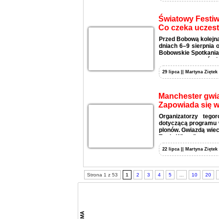
Światowy Festiw
Co czeka uczes
Przed Bobową kolejna
dniach 6–9 sierpnia 
Bobowskie Spotkania 
wystaw, warsztatów i
29 lipca || Martyna Ziętek
Manchester gwi
Zapowiada się 
Organizatorzy tego
dotyczącą programu 
plonów. Gwiazdą wiec
Twoje Włosy”.
22 lipca || Martyna Ziętek
Strona 1 z 53
1
2
3
4
5
...
10
20