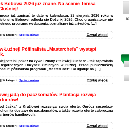
 Bobowa 2026 już znane. Na scenie Teresa
Głośniej!
mogą już zapisać tę datę w kalendarzu. 23 sierpnia 2026 roku w
 Zielonej w Bobowej odbędą się Dożynki 2026. Choć organizatorzy nie
pełnego programu wydarzenia, poznaliśmy już artystów, […]
Czytaj więcej
 || W kategorii:
Społeczeństwo
 Łużnej! Półfinalista „Masterchefa” wystąpi
k.
ej patelni, pokaz na żywo i znany z telewizji kucharz – tak zapowiada
i tegorocznych Dożynek Gminnych w Łużnej. Przed publicznością
eault, półfinalista programu „MasterChef”. Co ugotuje na […]
Czytaj więcej
 || W kategorii:
Społeczeństwo
owej jadą do paczkomatów. Plantacja rozwija
artnerów!
od Jaśka” z Krużlowej rozszerza swoją ofertę. Oprócz sprzedaży
homiła dostawy do paczkomatów, a także rozwija ofertę całoroczną
artnerów handlowych.
Czytaj więcej
 || W kategorii:
Społeczeństwo