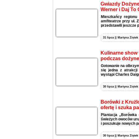
Gwiazdy Dożynek
Werner i Daj To 
Mieszkańcy regionu 
amfiteatrze przy ul.
przedstawili jeszcze 
31 lipca || Martyna Ziętek
Kulinarne show w
podczas dożyne
Gotowanie na olbrzymi
się jedna z atrakcj
wystąpi Charles Daign
30 lipca || Martyna Ziętek
Borówki z Krużl
ofertę i szuka p
Plantacja „Borówka 
świeżych owoców uruc
i poszukuje nowych p
30 lipca || Martyna Ziętek