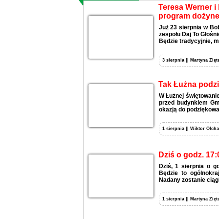
Teresa Werner i 
program dożyne
Już 23 sierpnia w Bo
zespołu Daj To Głośni
Będzie tradycyjnie, m
3 sierpnia || Martyna Zięt
Tak Łużna podzi
W Łużnej świętowanie
przed budynkiem Gmi
okazją do podziękowan
1 sierpnia || Wiktor Olcha
Dziś o godz. 17:
Dziś, 1 sierpnia o 
Będzie to ogólnokra
Nadany zostanie ciągł
1 sierpnia || Martyna Zięt