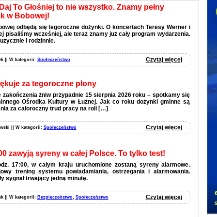
Daj To Głośniej to nie wszystko. Znamy pełny
k w Bobowej!
bowej odbędą się tegoroczne dożynki. O koncertach Teresy Werner i
ej pisaliśmy wcześniej, ale teraz znamy już cały program wydarzenia.
uzycznie i rodzinnie.
Czytaj więcej
ek || W kategorii:
Społeczeństwo
ękuje za tegoroczne plony
 zakończenia żniw przypadnie 15 sierpnia 2026 roku – spotkamy się
nnego Ośrodka Kultury w Łużnej. Jak co roku dożynki gminne są
ia za całoroczny trud pracy na roli […]
Czytaj więcej
wski || W kategorii:
Społeczeństwo
00 zawyją syreny w całej Polsce. To tylko test!
godz. 17:00, w całym kraju uruchomione zostaną syreny alarmowe.
jowy trening systemu powiadamiania, ostrzegania i alarmowania.
y sygnał trwający jedną minutę.
Czytaj więcej
ek || W kategorii:
Bezpieczeństwo
,
Społeczeństwo