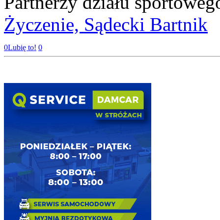
Partnerzy działu sportoweg
Życzenie,
Sądecki Bartnik
0
Lubię to!
0