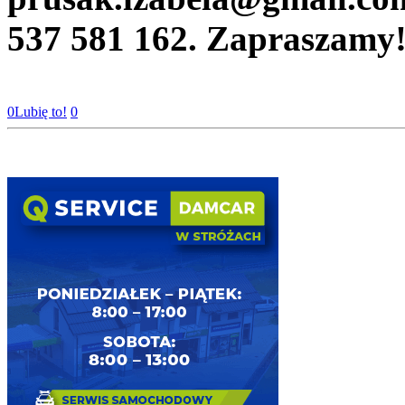
537 581 162. Zapraszamy
0
Lubię to!
0