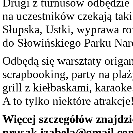
Drugi z turnusów odbędzie 
na uczestników czekają taki
Słupska, Ustki, wyprawa ro
do Słowińskiego Parku Na
Odbędą się warsztaty origam
scrapbooking, party na plaż
grill z kiełbaskami, karaoke
A to tylko niektóre atrakcje
Więcej szczegółów znajdz
prusak.izabela@gmail.co