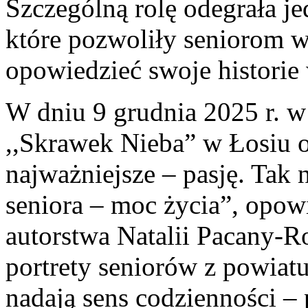
Szczególną rolę odegrała jed
które pozwoliły seniorom w
opowiedzieć swoje histori
W dniu 9 grudnia 2025 r. 
,,Skrawek Nieba” w Łosiu o
najważniejsze – pasję. Tak 
seniora – moc życia”, opow
autorstwa Natalii Pacany-
portrety seniorów z powiat
nadają sens codzienności –