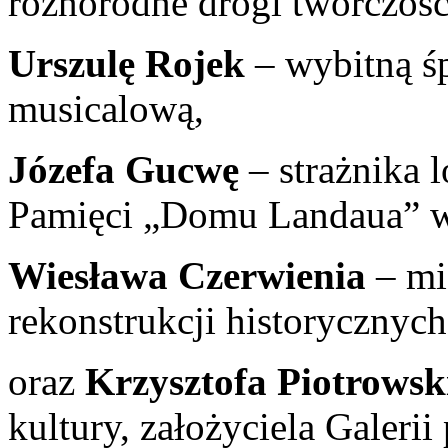
różnorodne drogi twórczośc
Urszulę Rojek
– wybitną ś
musicalową,
Józefa Gucwę
– strażnika l
Pamięci „Domu Landaua” 
Wiesława Czerwienia
– mi
rekonstrukcji historycznych
oraz
Krzysztofa Piotrowsk
kultury, założyciela Galer