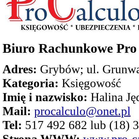
Biuro Rachunkowe Pro
Adres:
Grybów; ul.
Grunwa
Kategoria:
Księgowość
Imię i nazwisko:
Halina Ję
Mail:
procalculo@onet.pl
Tel:
517 492 682
lub
(18) 
Strona WWW:
www.pro-ca