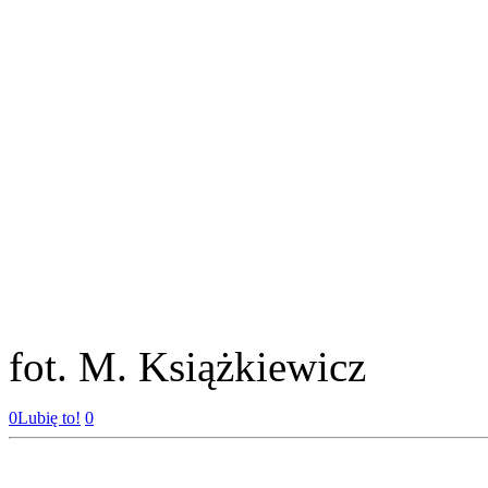
fot. M. Książkiewicz
0
Lubię to!
0